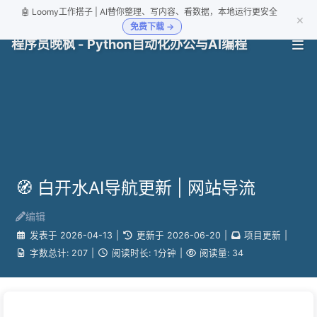
🤖 Loomy工作搭子 | AI替你整理、写内容、看数据，本地运行更安全
×
免费下载 →
程序员晚枫 - Python自动化办公与AI编程
🧭 白开水AI导航更新 | 网站导流
编辑
发表于
2026-04-13
|
更新于
2026-06-20
|
项目更新
|
字数总计:
207
|
阅读时长:
1分钟
|
阅读量:
34