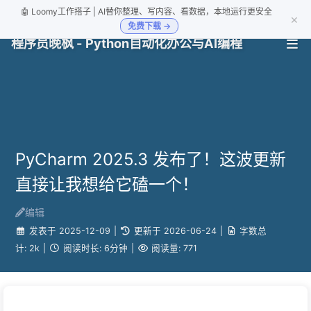
🤖 Loomy工作搭子 | AI替你整理、写内容、看数据，本地运行更安全
×
免费下载 →
程序员晚枫 - Python自动化办公与AI编程
PyCharm 2025.3 发布了！这波更新
直接让我想给它磕一个！
编辑
发表于
2025-12-09
|
更新于
2026-06-24
|
字数总
计:
2k
|
阅读时长:
6分钟
|
阅读量:
771