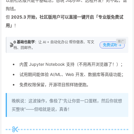
以前社区版只能干基础活，想玩 Jupyter、远程开发？对不起，请
掏钱。
但
2025.3 开始，社区版用户可以直接一键开启「专业版免费试
用」
！
0 基础也能学
：让 AI + 自动化办公 帮你做表、写文
🎬
免费试听 →
档、回邮件。
内置 Jupyter Notebook 支持（不用再开浏览器了！）；
试用期间能体验 AI/ML、Web 开发、数据库等高级功能；
免费权限保留，开源项目照样随便跑。
晚枫说：这波操作，像极了“先让你尝一口蛋糕，然后你就想
买整块”——但咱就是说，真香！