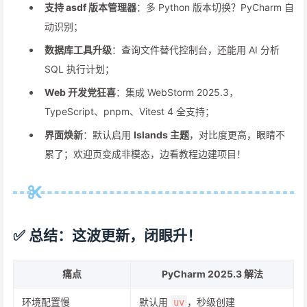
支持 asdf 版本管理器
：多 Python 版本切换？PyCharm 自
动识别；
数据库工具升级
：查询文件替代控制台，还能用 AI 分析
SQL 执行计划；
Web 开发党狂喜
：集成 WebStorm 2025.3，
TypeScript、pnpm、Vitest 4 全支持；
界面焕新
：默认启用
Islands 主题
，对比度更高，眼睛不
累了；欢迎页变成非模态，边看教程边建项目！
✅ 总结：这波更新，闭眼升！
痛点
PyCharm 2025.3 解法
环境配置慢
默认用
，秒级创建
uv