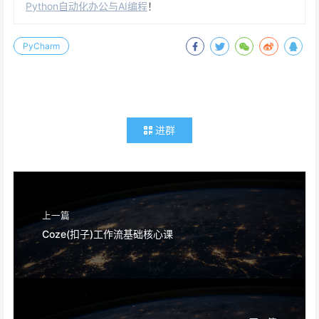
🎓 AI 编程实战课程
程序员晚枫专注AI编程培训，通过
《50讲 · AI编程训练营》
，让小
白也能用AI做出实际项目。帮你从零上手！
👉
免费试看
：
网盘链接，免费试看前3讲，先看看适不适
合自己
👉 - 👉
课程报名
：
点击这里报名，现在报名还送书📖
想做视频号 / 抖音 / 小红书？
AI 帮你一键生成，不用学剪辑，免费试用 3 次。