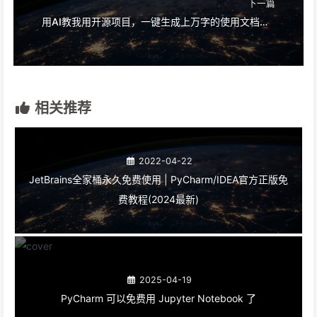
免费试用 →
文章作者:
程序员晚枫 - All rights reserved
文章链接:
https://www.python4office.cn/news/20251209-2025.3-
pycharm/
版权声明:
本博客所有文章除特别声明外，均采用
CC BY-
NC-SA 4.0
许可协议。转载请注明来自
程序员晚枫 -
Python自动化办公与AI编程
！
PyCharm