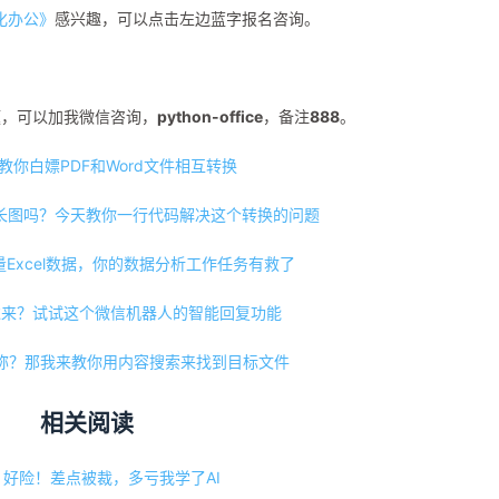
动化办公》
感兴趣，可以点击左边蓝字报名咨询。
题，可以加我微信咨询，
python-office
，备注
888
。
教你白嫖PDF和Word文件相互转换
转长图吗？今天教你一行代码解决这个转换的问题
海量Excel数据，你的数据分析工作任务有救了
过来？试试这个微信机器人的智能回复功能
称？那我来教你用内容搜索来找到目标文件
相关阅读
好险！差点被裁，多亏我学了AI