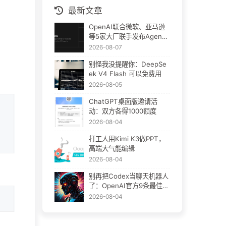
最新文章
OpenAI联合微软、亚马逊
等5家大厂联手发布Agent
Plugins：AI插件终于要统
2026-08-07
一了
别怪我没提醒你：DeepSe
ek V4 Flash 可以免费用
2026-08-05
ChatGPT桌面版邀请活
动：双方各得1000额度
2026-08-04
打工人用Kimi K3做PPT，
高端大气能编辑
2026-08-04
别再把Codex当聊天机器人
了：OpenAI官方9条最佳实
践
2026-08-04