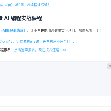
给小白的《50讲 · AI编程训练营》
🎓 AI 编程实战课程
 · AI编程训练营》
，让小白也能用AI做出实际项目。帮你从零上手！
网盘链接，免费试看前3讲，先看看适不适合自己
课程报名
：
点击这里报名，现在报名还送书📖