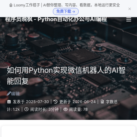
🤖 Loomy工作搭子 | AI替你整理、写内容、看数据，本地运行更安全
×
免费下载 →
程序员晚枫 - Python自动化办公与AI编程
如何用Python实现微信机器人的AI智
能回复
编辑
发表于
2025-07-30
|
更新于
2026-06-24
|
字数总
计:
1.2k
|
阅读时长:
3分钟
|
阅读量:
78