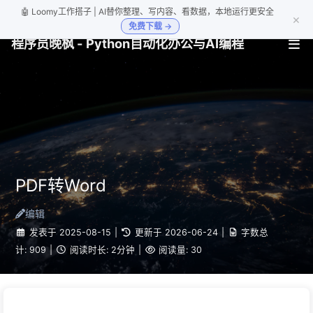
🤖 Loomy工作搭子 | AI替你整理、写内容、看数据，本地运行更安全
×
免费下载 →
程序员晚枫 - Python自动化办公与AI编程
PDF转Word
编辑
发表于
2025-08-15
|
更新于
2026-06-24
|
字数总
计:
909
|
阅读时长:
2分钟
|
阅读量:
30