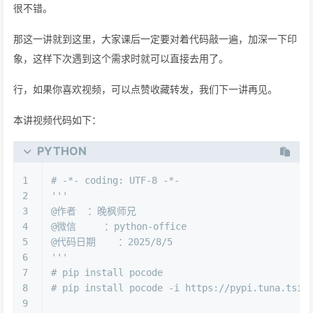
很不错。
那这一讲就到这里，大家课后一定要对着代码敲一遍，加深一下印
象，这样下次遇到这个需求时就可以直接去用了。
行，如果你喜欢视频，可以点赞收藏转发，我们下一讲再见。
本讲视频代码如下：
PYTHON
1
# -*- coding: UTF-8 -*-
2
'''
3
@作者  ：晚枫师兄
4
@微信     ：python-office
5
@代码日期    ：2025/8/5
6
'''
7
# pip install pocode
8
# pip install pocode -i https://pypi.tuna.tsin
9