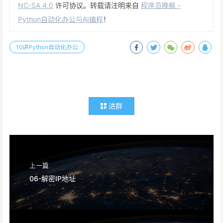
NC-SA 4.0
许可协议。转载请注明来自
程序员晚枫 -
Python自动化办公与AI编程
！
10讲Python自动化办公
进群
上一篇
06-解密IP地址