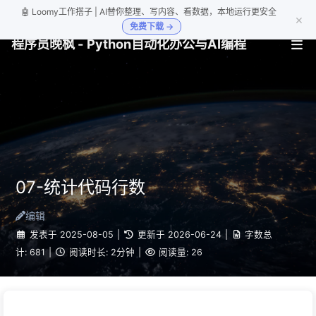
🤖 Loomy工作搭子 | AI替你整理、写内容、看数据，本地运行更安全
×
免费下载 →
程序员晚枫 - Python自动化办公与AI编程
07-统计代码行数
编辑
发表于
2025-08-05
|
更新于
2026-06-24
|
字数总
计:
681
|
阅读时长:
2分钟
|
阅读量:
26