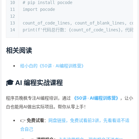
10
# pip install pocode
11
import
 pocode
12
13
count_of_code_lines, count_of_blank_lines, cou
14
print
(
f'代码总行数：
{count_of_code_lines}
，代码空
相关阅读
给小白的《50讲 · AI编程训练营》
🎓 AI 编程实战课程
程序员晚枫专注AI编程培训，通过
《50讲 · AI编程训练营》
，让小
白也能用AI做出实际项目。帮你从零上手！
👉
免费试看
：
网盘链接，免费试看前3讲，先看看适不适
合自己