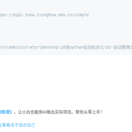
tps://pypi.tuna.tsinghua.edu.cn/simple
sers\Administrator\Desktop\10讲python自动化办公\02-自动整
程训练营》
，让小白也能用AI做出实际项目。帮你从零上手！
先看看适不适合自己