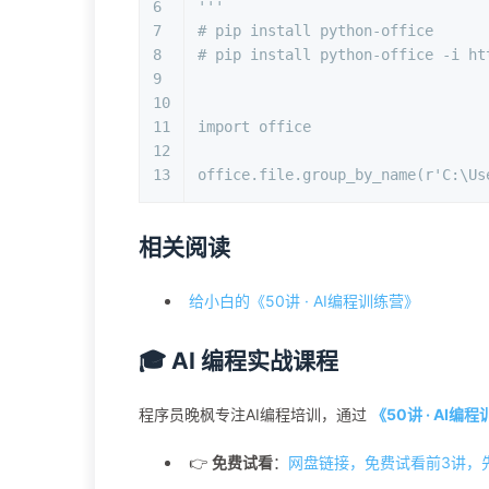
6
'''
7
# pip install python-office
8
# pip install python-office -i ht
9
10
11
import
 office
12
13
office.file.group_by_name(
r'C:\U
相关阅读
给小白的《50讲 · AI编程训练营》
🎓 AI 编程实战课程
程序员晚枫专注AI编程培训，通过
《50讲 · AI编
👉
免费试看
：
网盘链接，免费试看前3讲，