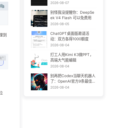
Plugins：AI插件终于要统
2026-08-07
一了
别怪我没提醒你：DeepSe
ek V4 Flash 可以免费用
2026-08-05
ChatGPT桌面版邀请活
理到
动：双方各得1000额度
2026-08-04
打工人用Kimi K3做PPT，
高端大气能编辑
2026-08-04
别再把Codex当聊天机器人
了：OpenAI官方9条最佳实
践
2026-08-04
位