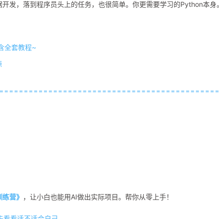
据开发，落到程序员头上的任务，也很简单。你更需要学习的Python本身
含全套教程~
源
程训练营》
，让小白也能用AI做出实际项目。帮你从零上手！
先看看适不适合自己