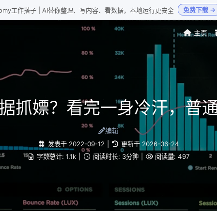
免费下载 →
Loomy工作搭子 | AI替你整理、写内容、看数据，本地运行更安全
主页
据抓嫖？看完一身冷汗，普
编辑
发表于
2022-09-12
|
更新于
2026-06-24
字数总计:
1.1k
|
阅读时长:
3分钟
|
阅读量:
497