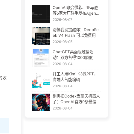
OpenAI联合微软、亚马逊
等5家大厂联手发布Agent
Plugins：AI插件终于要统
2026-08-07
一了
别怪我没提醒你：DeepSe
作
ek V4 Flash 可以免费用
2026-08-05
ChatGPT桌面版邀请活
动：双方各得1000额度
2026-08-04
打工人用Kimi K3做PPT，
的收
高端大气能编辑
2026-08-04
别再把Codex当聊天机器人
了：OpenAI官方9条最佳实
践
2026-08-04