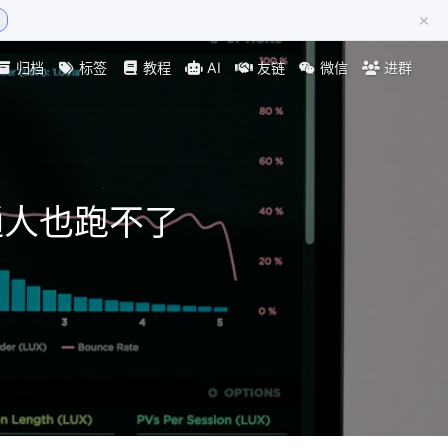
×
归档
标签
教程
AI
友链
微信
进群
通人也跑不了