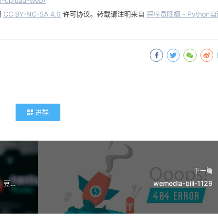
av-upload-web/
用
CC BY-NC-SA 4.0
许可协议。转载请注明来自
程序员晚枫 - Python
进群
下一篇
23个Python爬虫开源项目代码：微信、淘宝、豆瓣、知乎、微博...
wemedia-bili-1129