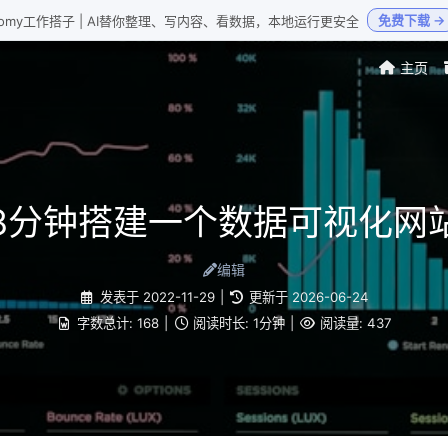
免费下载 →
Loomy工作搭子 | AI替你整理、写内容、看数据，本地运行更安全
主页
3分钟搭建一个数据可视化网
编辑
发表于
2022-11-29
|
更新于
2026-06-24
字数总计:
168
|
阅读时长:
1分钟
|
阅读量:
437