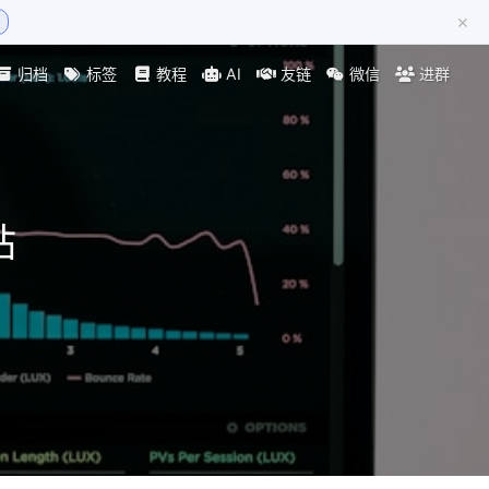
×
归档
标签
教程
AI
友链
微信
进群
站