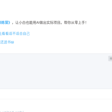
程训练营》
，让小白也能用AI做出实际项目。帮你从零上手！
先看看适不适合自己
还送书📖