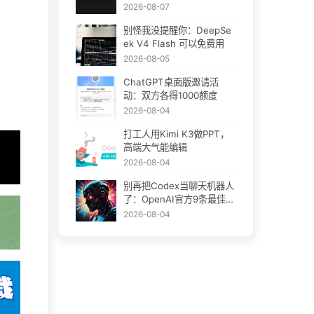
Plugins：AI插件终于要统
2026-08-07
一了
别怪我没提醒你：DeepSe
ek V4 Flash 可以免费用
2026-08-05
ChatGPT桌面版邀请活
动：双方各得1000额度
2026-08-04
打工人用Kimi K3做PPT，
高端大气能编辑
2026-08-04
别再把Codex当聊天机器人
了：OpenAI官方9条最佳实
践
2026-08-04