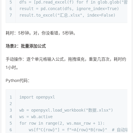
5
dfs = [pd.read_excel(f) 
for
 f 
in
 glob.glob(
"部门
6
result = pd.concat(dfs, ignore_index=
True
)
7
result.to_excel(
"汇总.xlsx"
, index=
False
)
耗时：5秒钟。对，你没看错，5秒钟。
场景2：批量添加公式
手动操作：逐个单元格输入公式，拖拽填充，重复几百次，耗时约
1小时。
Python代码：
1
import
 openpyxl
2
3
wb = openpyxl.load_workbook(
"数据.xlsx"
)
4
ws = wb.active
5
for
 row 
in
range
(
2
, ws.max_row + 
1
):
6
    ws[
f"C
{row}
"
] = 
f"=A
{row}
*B
{row}
"
# 自动填