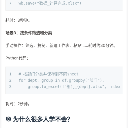
7
wb.save(
"数据_计算完成.xlsx"
)
耗时：3秒钟。
场景3：按条件筛选和分类
手动操作：筛选、复制、新建工作表、粘贴……耗时约30分钟。
Python代码：
1
# 按部门分类并保存到不同sheet
2
for
 dept, group 
in
 df.groupby(
"部门"
):
3
    group.to_excel(
f"部门_
{dept}
.xlsx"
, index=
Fa
耗时：2秒钟。
🎯 为什么很多人学不会？