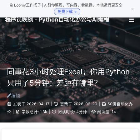
🤖 Loomy工作搭子 | AI替你整理、写内容、看数据，本地运行更安全
×
免费下载 →
程序员晚枫 - Python自动化办公与AI编程
同事花3小时处理Excel，你用Python
只用了5分钟：差距在哪里？
编辑
发表于
2026-04-17
|
更新于
2026-06-20
|
50讲自动化办
公
|
字数总计:
1.3k
|
阅读时长:
4分钟
|
阅读量:
14