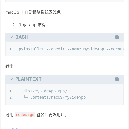
macOS 上自动跟随系统深浅色。
生成 .app 结构
BASH
1
pyinstaller --onedir --name MySideApp --noconso
输出
PLAINTEXT
1
dist/MySideApp.app/
2
└─ Contents/MacOS/MySideApp
可用
签名后再发用户。
codesign