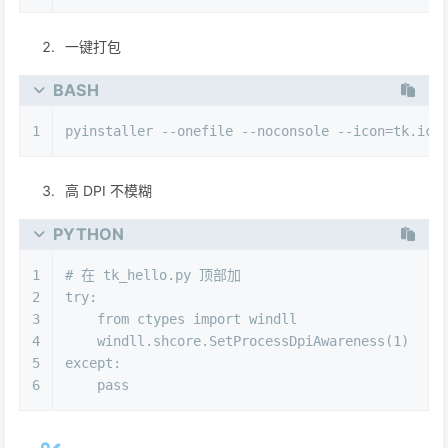
一键打包
BASH
1
pyinstaller --onefile --noconsole --icon=tk.ico
高 DPI 不模糊
PYTHON
1
# 在 tk_hello.py 顶部加
2
try
:
3
from
 ctypes 
import
 windll
4
    windll.shcore.SetProcessDpiAwareness(
1
)
5
except
:
6
pass