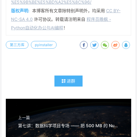
%E5%9B%BE%E5%BD%A2%E5%8C%96/
版权声明:
本博客所有文章除特别声明外，均采用
CC BY-
NC-SA 4.0
许可协议。转载请注明来自
程序员晚枫 -
Python自动化办公与AI编程
！
第三方库
pyinstaller
进群
上一篇
第七讲：数据科学项目专场 —— 把 500 MB 的 Numpy / Pandas / PyTorch 砍到 150 MB 以内