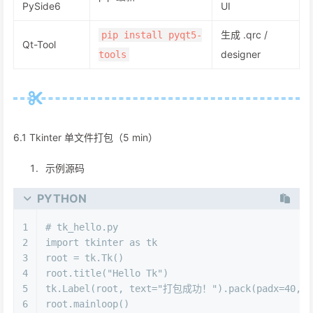
PySide6
UI
生成 .qrc /
pip install pyqt5-
Qt-Tool
designer
tools
6.1 Tkinter 单文件打包（5 min）
示例源码
PYTHON
1
# tk_hello.py
2
import
 tkinter 
as
 tk
3
root = tk.Tk()
4
root.title(
"Hello Tk"
)
5
tk.Label(root, text=
"打包成功！"
).pack(padx=
40
, p
6
root.mainloop()