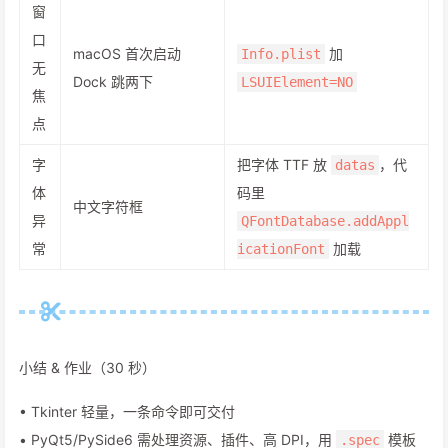
窗
口
macOS 首次启动
加
Info.plist
无
Dock 跳两下
LSUIElement=NO
焦
点
字
把字体 TTF 放
，代
datas
体
码里
中文字符框
异
QFontDatabase.addAppl
常
加载
icationFont
小结 & 作业（30 秒）
• Tkinter 轻量，一条命令即可交付
• PyQt5/PySide6 需处理资源、插件、高 DPI，用
模板
.spec