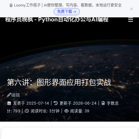
🤖 Loomy工作搭子 | AI替你整理、写内容、看数据，本地运行更安全
×
免费下载 →
程序员晚枫 - Python自动化办公与AI编程
第六讲：图形界面应用打包实战
编辑
发表于
2025-07-14
|
更新于
2026-06-24
|
字数总
计:
793
|
阅读时长:
3分钟
|
阅读量:
39