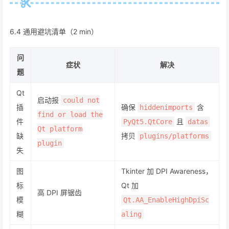
6.4 通用避坑清单（2 min）
问
症状
解决
题
Qt
启动报
could not
插
确保
含
hiddenimports
find or load the
件
且
PyQt5.QtCore
datas
Qt platform
缺
拷贝
plugins/platforms
plugin
失
图
Tkinter 加 DPI Awareness，
标
Qt 加
高 DPI 屏锯齿
模
Qt.AA_EnableHighDpiSc
糊
aling