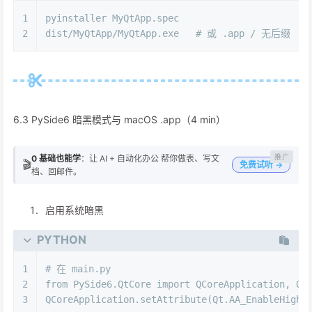
1
pyinstaller MyQtApp.spec
2
dist/MyQtApp/MyQtApp.exe   
# 或 .app / 无后缀
6.3 PySide6 暗黑模式与 macOS .app（4 min）
0 基础也能学
：让 AI + 自动化办公 帮你做表、写文
🎬
免费试听 →
档、回邮件。
启用系统暗黑
PYTHON
1
# 在 main.py
2
from
 PySide6.QtCore 
import
 QCoreApplication, Qt
3
QCoreApplication.setAttribute(Qt.AA_EnableHighD