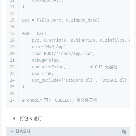
13
)
14
15
pyz = PYZ(a.pure, a.zipped_data)
16
17
exe = EXE(
18
    pyz, a.scripts, a.binaries, a.zipfiles, a.
19
    name=
'MyQtApp'
,
20
    icon=ROOT/
'icons/app.ico'
,
21
    debug=
False
,
22
    console=
False
,          
# GUI 无黑框
23
    upx=
True
,
24
    upx_exclude=[
'Qt5Core.dll'
, 
'Qt5Gui.dll'
],
25
)
26
27
# onedir 可加 COLLECT；单文件无需
打包 & 运行
BASH