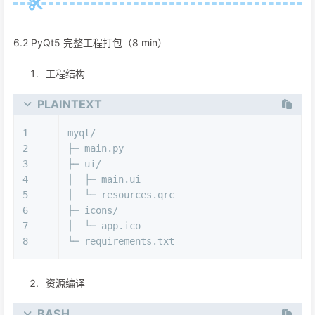
6.2 PyQt5 完整工程打包（8 min）
工程结构
PLAINTEXT
1
myqt/
2
├─ main.py
3
├─ ui/
4
│  ├─ main.ui
5
│  └─ resources.qrc
6
├─ icons/
7
│  └─ app.ico
8
└─ requirements.txt
资源编译
BASH