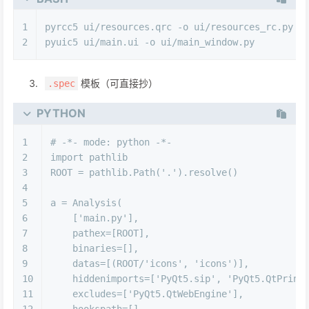
1
pyrcc5 ui/resources.qrc -o ui/resources_rc.py
2
pyuic5 ui/main.ui -o ui/main_window.py
模板（可直接抄）
.spec
PYTHON
1
# -*- mode: python -*-
2
import
 pathlib
3
ROOT = pathlib.Path(
'.'
).resolve()
4
5
a = Analysis(
6
    [
'main.py'
],
7
    pathex=[ROOT],
8
    binaries=[],
9
    datas=[(ROOT/
'icons'
, 
'icons'
)],
10
    hiddenimports=[
'PyQt5.sip'
, 
'PyQt5.QtPrint
11
    excludes=[
'PyQt5.QtWebEngine'
],
12
    hookspath=[],