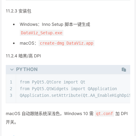
11.2.3 安装包
Windows：Inno Setup 脚本一键生成
DataViz_Setup.exe
macOS：
create-dmg DataViz.app
11.2.4 暗黑/高 DPI
PYTHON
1
from
 PyQt5.QtCore 
import
 Qt
2
from
 PyQt5.QtWidgets 
import
 QApplication
3
QApplication.setAttribute(Qt.AA_EnableHighDpiSc
macOS 自动跟随系统深浅色，Windows 10 需
加 DPI
qt.conf
开关。