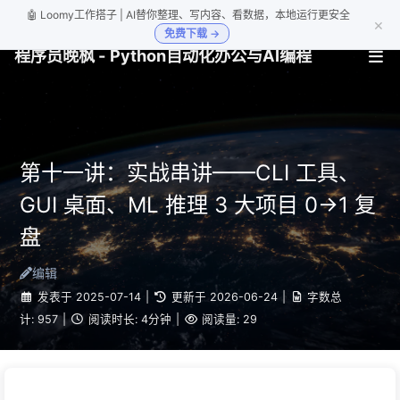
🤖 Loomy工作搭子 | AI替你整理、写内容、看数据，本地运行更安全
×
免费下载 →
程序员晚枫 - Python自动化办公与AI编程
第十一讲：实战串讲——CLI 工具、
GUI 桌面、ML 推理 3 大项目 0→1 复
盘
编辑
发表于
2025-07-14
|
更新于
2026-06-24
|
字数总
计:
957
|
阅读时长:
4分钟
|
阅读量:
29