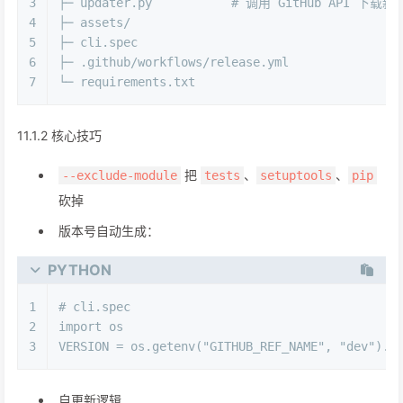
3
├─ updater.py           # 调用 GitHub API 下载
4
├─ assets/
5
├─ cli.spec
6
├─ .github/workflows/release.yml
7
└─ requirements.txt
11.1.2 核心技巧
把
、
、
--exclude-module
tests
setuptools
pip
砍掉
版本号自动生成：
PYTHON
1
# cli.spec
2
import
 os
3
VERSION = os.getenv(
"GITHUB_REF_NAME"
, 
"dev"
).l
自更新逻辑