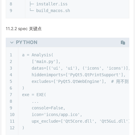
8
├─ installer.iss
9
└─ build_macos.sh
11.2.2 spec 关键点
PYTHON
1
a = Analysis(
2
    [
'main.py'
],
3
    datas=[(
'ui'
, 
'ui'
), (
'icons'
, 
'icons'
)],
4
    hiddenimports=[
'PyQt5.QtPrintSupport'
],
5
    excludes=[
'PyQt5.QtWebEngine'
],  
# 用不到
6
)
7
exe = EXE(
8
    ...
9
    console=
False
,
10
    icon=
'icons/app.ico'
,
11
    upx_exclude=[
'Qt5Core.dll'
, 
'Qt5Gui.dll'
],
12
)