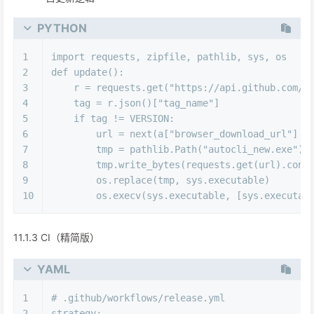
PYTHON
1
import
 requests, zipfile, pathlib, sys, os
2
def
update
():
3
    r = requests.get(
"https://api.github.com/r
4
    tag = r.json()[
"tag_name"
]
5
if
 tag != VERSION:
6
        url = 
next
(a[
"browser_download_url"
] 
f
7
        tmp = pathlib.Path(
"autocli_new.exe"
)
8
        tmp.write_bytes(requests.get(url).cont
9
        os.replace(tmp, sys.executable)
10
        os.execv(sys.executable, [sys.executab
11.1.3 CI（精简版）
YAML
1
# .github/workflows/release.yml
2
strategy: