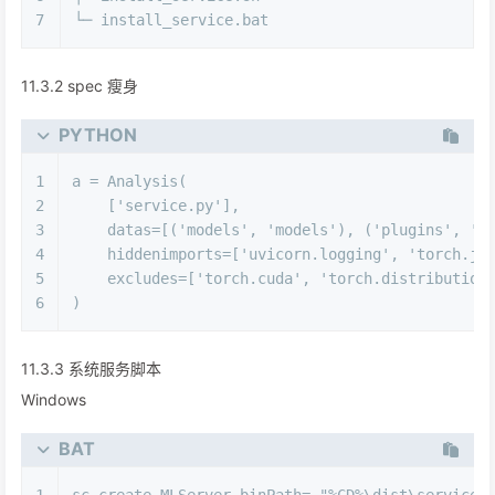
7
└─ install_service.bat
11.3.2 spec 瘦身
PYTHON
1
a = Analysis(
2
    [
'service.py'
],
3
    datas=[(
'models'
, 
'models'
), (
'plugins'
, 
'p
4
    hiddenimports=[
'uvicorn.logging'
, 
'torch.ji
5
    excludes=[
'torch.cuda'
, 
'torch.distribution
6
)
11.3.3 系统服务脚本
Windows
BAT
1
sc create MLServer binPath= "
%CD%
\dist\service.