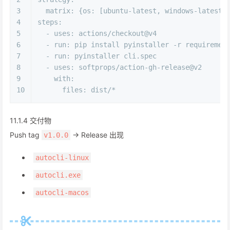
3
matrix:
 {
os:
 [
ubuntu-latest
, 
windows-latest
,
4
steps:
5
-
uses:
actions/checkout@v4
6
-
run:
pip
install
pyinstaller
-r
requiremen
7
-
run:
pyinstaller
cli.spec
8
-
uses:
softprops/action-gh-release@v2
9
with:
10
files:
dist/*
11.1.4 交付物
Push tag
→ Release 出现
v1.0.0
autocli-linux
autocli.exe
autocli-macos