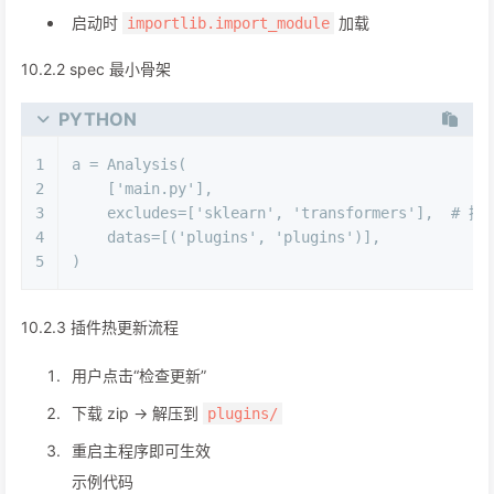
启动时
加载
importlib.import_module
10.2.2 spec 最小骨架
PYTHON
1
a = Analysis(
2
    [
'main.py'
],
3
    excludes=[
'sklearn'
, 
'transformers'
],  
# 插
4
    datas=[(
'plugins'
, 
'plugins'
)],
5
)
10.2.3 插件热更新流程
用户点击“检查更新”
下载 zip → 解压到
plugins/
重启主程序即可生效
示例代码