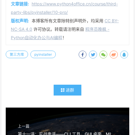
🎓 AI 编程实战课程
程序员晚枫专注AI编程培训，通过
《50讲 · AI编程训练营》
，让小
白也能用AI做出实际项目。帮你从零上手！
👉
免费试看
：
网盘链接，免费试看前3讲，先看看适不适
合自己