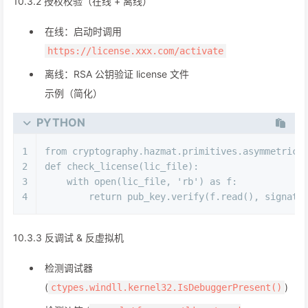
10.3.2 授权校验（在线 + 离线）
在线：启动时调用
https://license.xxx.com/activate
离线：RSA 公钥验证 license 文件
示例（简化）
PYTHON
1
from
 cryptography.hazmat.primitives.asymmetric 
2
def
check_license
(
lic_file
):
3
with
open
(lic_file, 
'rb'
) 
as
 f:
4
return
 pub_key.verify(f.read(), signatu
10.3.3 反调试 & 反虚拟机
检测调试器
(
)
ctypes.windll.kernel32.IsDebuggerPresent()