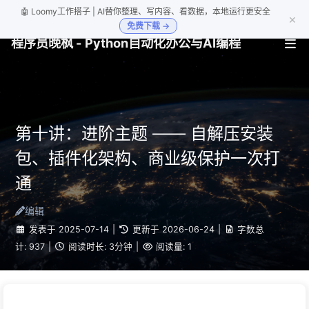
🤖 Loomy工作搭子 | AI替你整理、写内容、看数据，本地运行更安全
×
免费下载 →
程序员晚枫 - Python自动化办公与AI编程
第十讲：进阶主题 —— 自解压安装
包、插件化架构、商业级保护一次打
通
编辑
发表于
2025-07-14
|
更新于
2026-06-24
|
字数总
计:
937
|
阅读时长:
3分钟
|
阅读量:
1