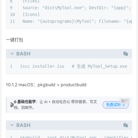
8
[Files]
9
Source: "dist\MyTool.exe"; DestDir: "
{app}
"; F
10
[Icons]
11
Name
: "
{autoprograms}
\MyTool"; Filename: "
{app
一键打包
BASH
1
iscc installer.iss   
# 生成 MyTool_Setup.exe
10.1.2 macOS：pkgbuild + productbuild
0 基础也能学
：让 AI + 自动化办公 帮你做表、写文
🎬
免费试听 →
档、回邮件。
BASH
1
pkgbuild --root dist/MyTool.app --identifier co