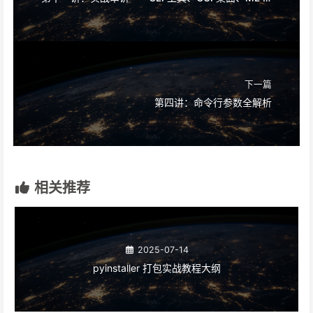
👉 - 👉
课程报名
：
点击这里报名，现在报名还送书📖
想做视频号 / 抖音 / 小红书？
AI 帮你一键生成，不用学剪辑，免费试用 3 次。
免费试用 →
文章作者:
程序员晚枫 - All rights reserved
文章链接:
https://www.python4office.cn/course/third-
party-libs/pyinstaller/10-pro/
版权声明:
本博客所有文章除特别声明外，均采用
CC BY-
NC-SA 4.0
许可协议。转载请注明来自
程序员晚枫 -
Python自动化办公与AI编程
！