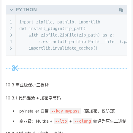
PYTHON
1
import
 zipfile, pathlib, importlib
2
def
install_plugin
(
zip_path
):
3
with
 zipfile.ZipFile(zip_path) 
as
 z:
4
        z.extractall(pathlib.Path(__file__).par
5
    importlib.invalidate_caches()
10.3 商业级保护三板斧
10.3.1 代码混淆 + 加密字节码
pyinstaller 自带
（弱加密，仅防窥）
--key mypass
商业级：Nuitka +
+
编译为原生二进制
--lto
--clang