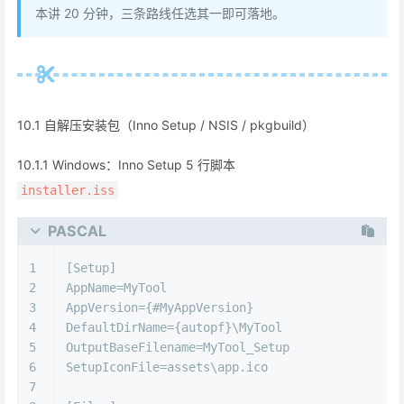
本讲 20 分钟，三条路线任选其一即可落地。
10.1 自解压安装包（Inno Setup / NSIS / pkgbuild）
10.1.1 Windows：Inno Setup 5 行脚本
installer.iss
PASCAL
1
[Setup]
2
AppName=MyTool
3
AppVersion=
{#MyAppVersion}
4
DefaultDirName=
{autopf}
\MyTool
5
OutputBaseFilename=MyTool_Setup
6
SetupIconFile=assets\app.ico
7