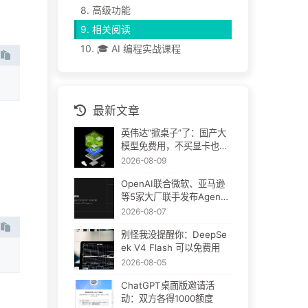
8.
高级功能
9.
相关阅读
10.
🎓 AI 编程实战课程
最新文章
英伟达“掀桌子”了：国产大
模型免费用，不买显卡也能
跑
2026-08-09
OpenAI联合微软、亚马逊
等5家大厂联手发布Agent
Plugins：AI插件终于要统
2026-08-07
一了
别怪我没提醒你：DeepSe
ek V4 Flash 可以免费用
2026-08-05
ChatGPT桌面版邀请活
动：双方各得1000额度