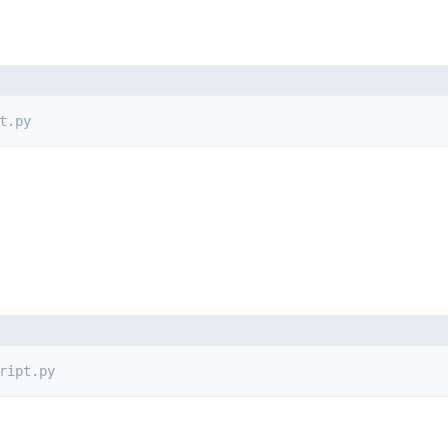
t.py
：
ript.py