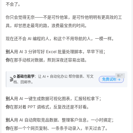
不会了。
你只会觉得无奈——不是可怜他笨，是可怜他明明有更高效的工
具，却甘愿走最弯的路，浪费最宝贵的时间。
现在还不会 AI 编程的人，和这个不用导航的人，一模一样。
别人
用 AI 3 分钟写好 Excel 批量处理脚本，早早下班；
你
在那手动核对数据，熬到深夜还容易出错。
0 基础也能学
：让 AI + 自动化办公 帮你做表、写文
🎬
免费试听 →
档、回邮件。
别人
用 AI 一键生成数据可视化图表，汇报轻松拿下；
你
在那对着 PPT 调格式，反复改还是不好看。
别人
用 AI 自动爬取竞品数据、整理客户信息，一小时搞定；
你
在那一个个网页复制、一条条手动录入，半天过去了。