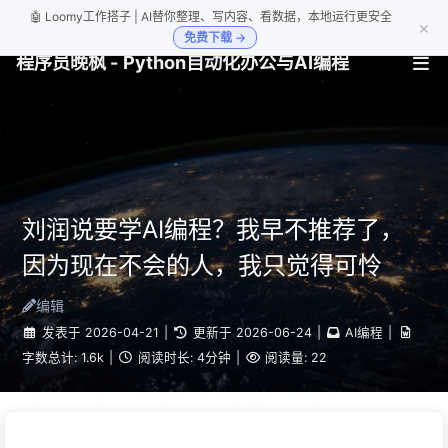
🤖 Loomy工作搭子 | AI替你整理、写内容、看数据，本地运行更安全
×
免费下载 →
程序员晚枫 - Python自动化办公与AI编程
刘润说要学AI编程？我早不推荐了，
因为现在不会的人，我只觉得可怜
编辑
发表于
2026-04-21
|
更新于
2026-06-24
|
AI编程
|
字数总计:
1.6k
|
阅读时长:
4分钟
|
阅读量:
22