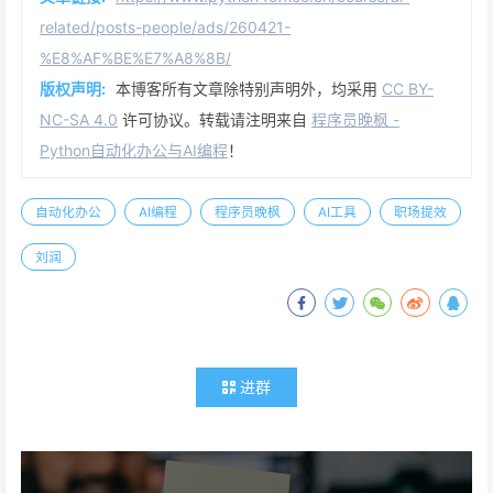
related/posts-people/ads/260421-
%E8%AF%BE%E7%A8%8B/
版权声明:
本博客所有文章除特别声明外，均采用
CC BY-
NC-SA 4.0
许可协议。转载请注明来自
程序员晚枫 -
Python自动化办公与AI编程
！
自动化办公
AI编程
程序员晚枫
AI工具
职场提效
刘润
进群