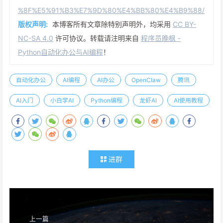
%8F%E5%91%B3%E7%9D%80%E4%BB%80%E4%B9%88/
版权声明:
本博客所有文章除特别声明外，均采用
CC BY-
NC-SA 4.0
许可协议。转载请注明来自
程序员晚枫 -
Python自动化办公与AI编程
！
自动化办公
AI编程
AI办公
OpenClaw
腾讯
AI入门
小白学AI
Python编程
龙虾AI
AI使用教程
进群
上一篇