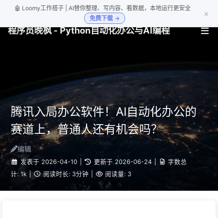
🤖 Loomy工作搭子 | AI替你整理、写内容、看数据，本地运行更安全
×
免费下载 →
程序员晚枫 - Python自动化办公与AI编程
腾讯入局办公软件！AI自动化办公的
赛道上，普通人还有机会吗？
编辑
发表于
2026-04-10
|
更新于
2026-06-24
|
字数总
计:
1k
|
阅读时长:
3分钟
|
阅读量:
3