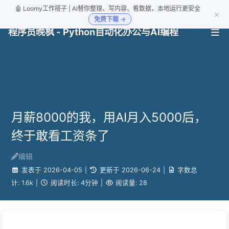
🤖 Loomy工作搭子 | AI替你整理、写内容、看数据，本地运行更安全
×
免费下载 →
程序员晚枫 - Python自动化办公与AI编程
月薪8000的我，用AI月入5000后，
终于敢看工资条了
编辑
发表于
2026-04-05
|
更新于
2026-06-24
|
字数总
计:
1.6k
|
阅读时长:
4分钟
|
阅读量:
28