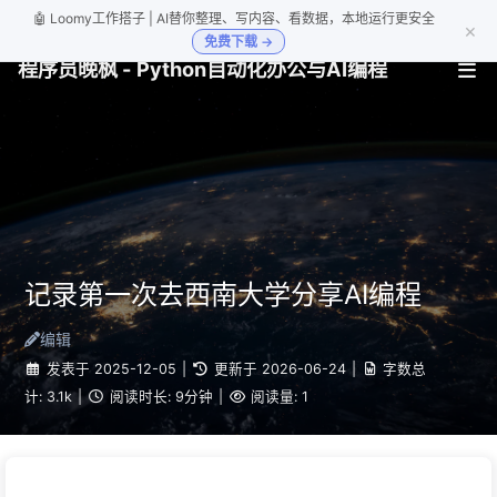
🤖 Loomy工作搭子 | AI替你整理、写内容、看数据，本地运行更安全
×
免费下载 →
程序员晚枫 - Python自动化办公与AI编程
记录第一次去西南大学分享AI编程
编辑
发表于
2025-12-05
|
更新于
2026-06-24
|
字数总
计:
3.1k
|
阅读时长:
9分钟
|
阅读量:
1