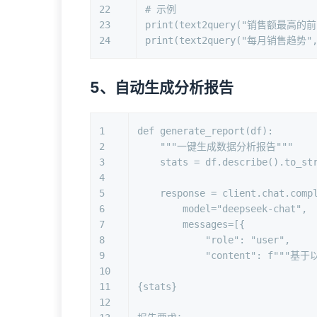
22
# 示例
23
print
(text2query(
"销售额最高的前
24
print
(text2query(
"每月销售趋势"
5、自动生成分析报告
1
def
generate_report
(
df
):
2
"""一键生成数据分析报告"""
3
    stats = df.describe().to_st
4
5
    response = client.chat.comp
6
        model=
"deepseek-chat"
,
7
        messages=[{
8
"role"
: 
"user"
,
9
"content"
: 
f"""基
10
11
{stats}
12