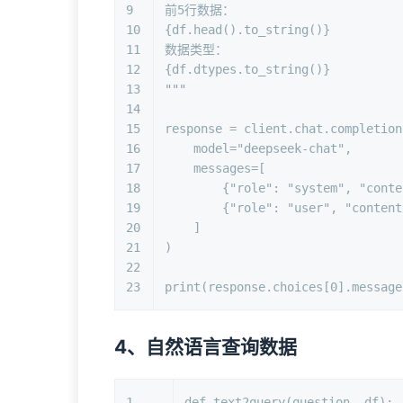
9
前5行数据：
10
{df.head().to_string()}
11
数据类型：
12
{df.dtypes.to_string()}
13
"""
14
15
response = client.chat.completion
16
    model=
"deepseek-chat"
,
17
    messages=[
18
        {
"role"
: 
"system"
, 
"conte
19
        {
"role"
: 
"user"
, 
"content
20
    ]
21
)
22
23
print
(response.choices[
0
].message
4、自然语言查询数据
1
def
text2query
(
question, df
):