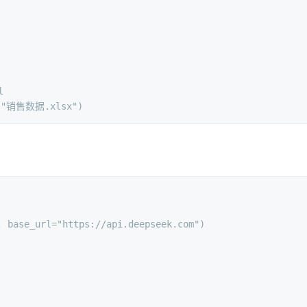
)
l
(
"销售数据.xlsx"
)
, base_url=
"https://api.deepseek.com"
)