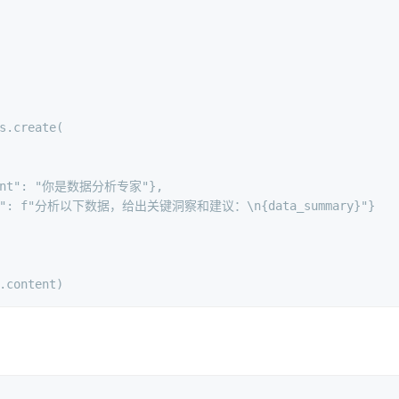
s.create(
nt"
: 
"你是数据分析专家"
},
"
: 
f"分析以下数据，给出关键洞察和建议：\n
{data_summary}
"
}
.content)