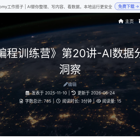
免费下载 →
Loomy工作搭子 | AI替你整理、写内容、看数据，本地运行更安全
主页
AI编程训练营》第20讲-AI数
洞察
编辑
发表于
2025-11-10
|
更新于
2026-06-24
字数总计:
785
|
阅读时长:
3分钟
|
阅读量:
15