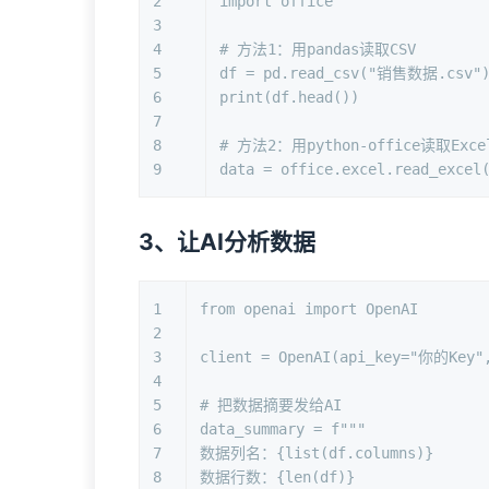
2
import
 office
3
4
# 方法1：用pandas读取CSV
5
df = pd.read_csv(
"销售数据.csv"
6
print
(df.head())
7
8
# 方法2：用python-office读取Exce
9
data = office.excel.read_excel
3、让AI分析数据
1
from
 openai 
import
 OpenAI
2
3
client = OpenAI(api_key=
"你的Key"
4
5
# 把数据摘要发给AI
6
data_summary = 
f"""
7
数据列名：
{
list
(df.columns)}
8
数据行数：
{
len
(df)}