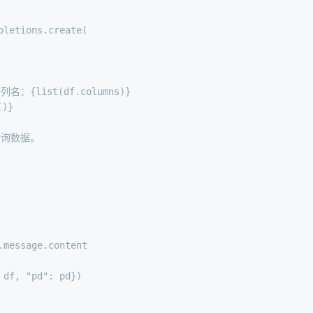
pletions.create(
据列名：
{
list
(df.columns)}
()}
查询数据。
.message.content
 df, 
"pd"
: pd})