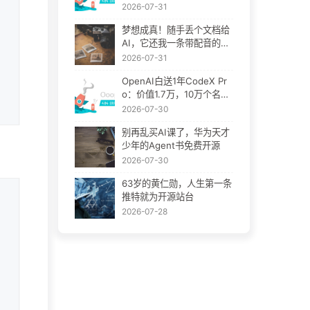
书？
2026-07-31
梦想成真！随手丢个文档给
AI，它还我一条带配音的讲
解视频
2026-07-31
OpenAI白送1年CodeX Pr
o：价值1.7万，10万个名额
先到先得
2026-07-30
别再乱买AI课了，华为天才
少年的Agent书免费开源
2026-07-30
63岁的黄仁勋，人生第一条
推特就为开源站台
2026-07-28