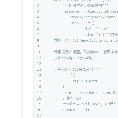
2
"""用自然语言查询数据"""
3
    response = client.chat.com
4
        model=
"deepseek-chat"
,
5
        messages=[{
6
"role"
: 
"user"
,
7
"content"
: 
f"""数
8
数据示例：
{df.head(
3
).to_string
9
10
请根据用户问题，生成pandas代码来
11
只返回代码，不要解释。
12
13
用户问题：
{question}
"""
14
        }],
15
        temperature=
0
16
    )
17
    code = response.choices[
0
]
18
# 执行代码
19
    result = 
eval
(code, {
"df"
:
20
return
 result
21