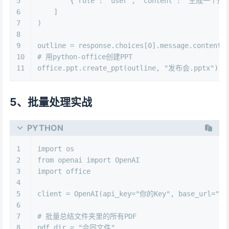
5
        {
"role"
: 
"user"
, 
"content"
: 
"生成一个产
6
    ]
7
)
8
9
outline = response.choices[
0
].message.content
10
# 用python-office创建PPT
11
office.ppt.create_ppt(outline, 
"发布会.pptx"
)
5、批量处理实战
PYTHON
1
import
 os
2
from
 openai 
import
 OpenAI
3
import
 office
4
5
client = OpenAI(api_key=
"你的Key"
, base_url=
"ht
6
7
# 批量总结文件夹里的所有PDF
8
pdf_dir = 
"合同文件"