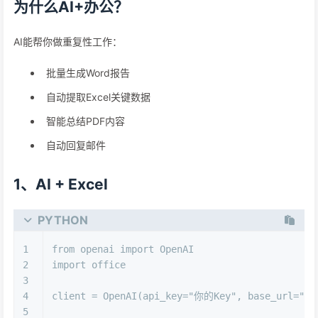
为什么AI+办公？
AI能帮你做重复性工作：
批量生成Word报告
自动提取Excel关键数据
智能总结PDF内容
自动回复邮件
1、AI + Excel
PYTHON
1
from
 openai 
import
 OpenAI
2
import
 office
3
4
client = OpenAI(api_key=
"你的Key"
, base_url=
"ht
5