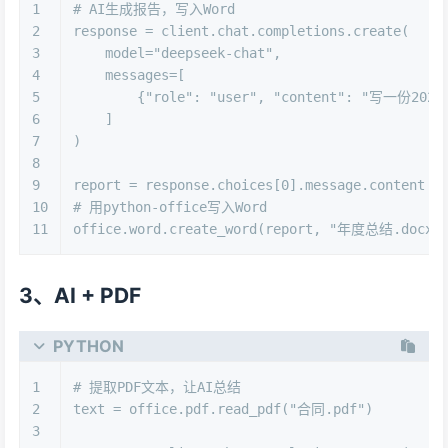
1
# AI生成报告，写入Word
2
response = client.chat.completions.create(
3
    model=
"deepseek-chat"
,
4
    messages=[
5
        {
"role"
: 
"user"
, 
"content"
: 
"写一份20
6
    ]
7
)
8
9
report = response.choices[
0
].message.content
10
# 用python-office写入Word
11
office.word.create_word(report, 
"年度总结.docx"
3、AI + PDF
PYTHON
1
# 提取PDF文本，让AI总结
2
text = office.pdf.read_pdf(
"合同.pdf"
)
3