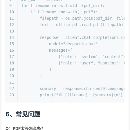
9
for
 filename 
in
 os.listdir(pdf_dir):
10
if
 filename.endswith(
".pdf"
):
11
        filepath = os.path.join(pdf_dir, filen
12
        text = office.pdf.read_pdf(filepath)
13
14
        response = client.chat.completions.cre
15
            model=
"deepseek-chat"
,
16
            messages=[
17
                {
"role"
: 
"system"
, 
"content"
: 
18
                {
"role"
: 
"user"
, 
"content"
: te
19
            ]
20
        )
21
22
        summary = response.choices[
0
].message.
23
print
(
f"📄 
{filename}
: 
{summary}
\n"
)
6、常见问题
Q：PDF太长怎么办？