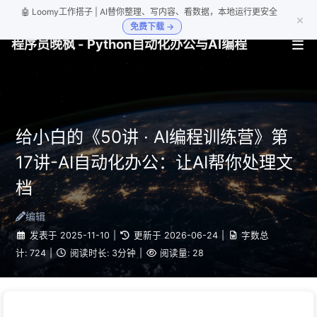
🤖 Loomy工作搭子 | AI替你整理、写内容、看数据，本地运行更安全
×
免费下载 →
程序员晚枫 - Python自动化办公与AI编程
给小白的《50讲 · AI编程训练营》第
17讲-AI自动化办公：让AI帮你处理文
档
编辑
发表于
2025-11-10
|
更新于
2026-06-24
|
字数总
计:
724
|
阅读时长:
3分钟
|
阅读量:
28