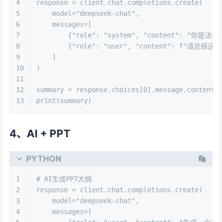
4
response = client.chat.completions.create(
5
    model=
"deepseek-chat"
,
6
    messages=[
7
        {
"role"
: 
"system"
, 
"content"
: 
"你是法律
8
        {
"role"
: 
"user"
, 
"content"
: 
f"请总结这
9
    ]
10
)
11
12
summary = response.choices[
0
].message.content
13
print
(summary)
4、AI + PPT
PYTHON
1
# AI生成PPT大纲
2
response = client.chat.completions.create(
3
    model=
"deepseek-chat"
,
4
    messages=[