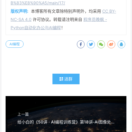
B%83%E8%90%A5/main/17/
版权声明:
本博客所有文章除特别声明外，均采用
CC BY-
NC-SA 4.0
许可协议。转载请注明来自
程序员晚枫 -
Python自动化办公与AI编程
！
AI编程
进群
上一篇
给小白的《50讲 · AI编程训练营》第18讲-AI图像处理：让AI看懂图片