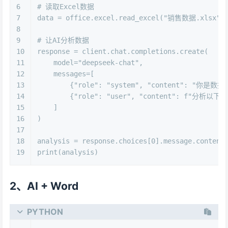
6
# 读取Excel数据
7
data = office.excel.read_excel(
"销售数据.xlsx"
)
8
9
# 让AI分析数据
10
response = client.chat.completions.create(
11
    model=
"deepseek-chat"
,
12
    messages=[
13
        {
"role"
: 
"system"
, 
"content"
: 
"你是数据
14
        {
"role"
: 
"user"
, 
"content"
: 
f"分析以下
15
    ]
16
)
17
18
analysis = response.choices[
0
].message.content
19
print
(analysis)
2、AI + Word
PYTHON