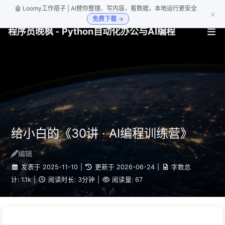
🤖 Loomy工作搭子 | AI替你整理、写内容、看数据，本地运行更安全
×
免费下载 →
程序员晚枫 - Python自动化办公与AI编程
给小白的《30讲 · AI编程训练营》
编辑
发表于
2025-11-10
|
更新于
2026-06-24
|
字数总
计:
1.1k
|
阅读时长:
3分钟
|
阅读量:
67