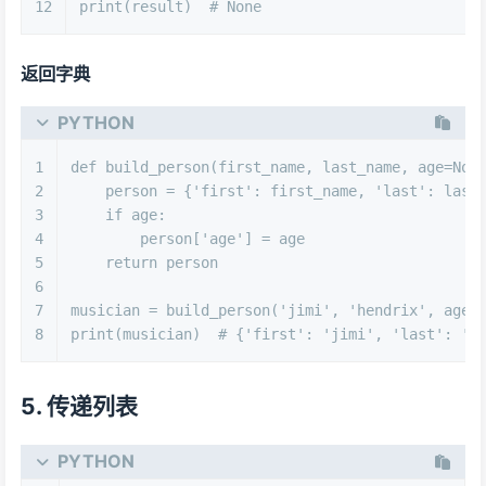
12
print
(result)  
# None
返回字典
PYTHON
1
def
build_person
(
first_name, last_name, age=
Non
2
    person = {
'first'
: first_name, 
'last'
: last
3
if
 age:
4
        person[
'age'
] = age
5
return
 person
6
7
musician = build_person(
'jimi'
, 
'hendrix'
, age=
8
print
(musician)  
# {'first': 'jimi', 'last': 'h
5. 传递列表
PYTHON