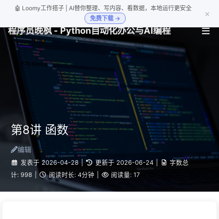
🤖 Loomy工作搭子 | AI替你整理、写内容、看数据，本地运行更安全
×
免费下载 →
程序员晚枫 - Python自动化办公与AI编程
第8讲 函数
编辑
发表于
2026-04-28
|
更新于
2026-06-24
|
字数总
计:
998
|
阅读时长:
4分钟
|
阅读量:
17