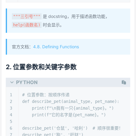
是 docstring，用于描述函数功能，
"""三引号"""
时会显示。
help(函数名)
官方文档：
4.8. Defining Functions
2. 位置参数和关键字参数
PYTHON
1
# 位置参数：按顺序传递
2
def
describe_pet
(
animal_type, pet_name
):
3
print
(
f"\n我有一只
{animal_type}
。"
)
4
print
(
f"它的名字是
{pet_name}
。"
)
5
6
describe_pet(
'仓鼠'
, 
'哈利'
)  
# 顺序很重要！
7
describe_pet(
'狗'
, 
'旺财'
)