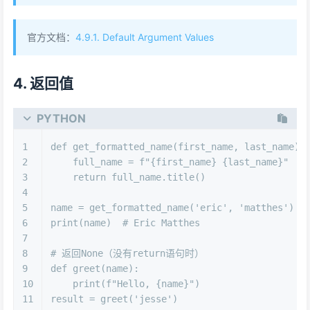
官方文档：
4.9.1. Default Argument Values
4. 返回值
PYTHON
1
def
get_formatted_name
(
first_name, last_name
):
2
    full_name = 
f"
{first_name}
{last_name}
"
3
return
 full_name.title()
4
5
name = get_formatted_name(
'eric'
, 
'matthes'
)
6
print
(name)  
# Eric Matthes
7
8
# 返回None（没有return语句时）
9
def
greet
(
name
):
10
print
(
f"Hello, 
{name}
"
)
11
result = greet(
'jesse'
)