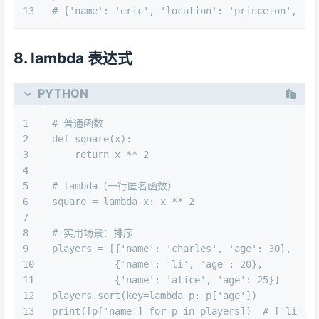
13
# {'name': 'eric', 'location': 'princeton', 'f
8. lambda 表达式
PYTHON
1
# 普通函数
2
def
square
(
x
):
3
return
 x ** 
2
4
5
# lambda（一行匿名函数）
6
square = 
lambda
 x: x ** 
2
7
8
# 实用场景：排序
9
players = [{
'name'
: 
'charles'
, 
'age'
: 
30
},
10
           {
'name'
: 
'li'
, 
'age'
: 
20
},
11
           {
'name'
: 
'alice'
, 
'age'
: 
25
}]
12
players.sort(key=
lambda
 p: p[
'age'
])
13
print
([p[
'name'
] 
for
 p 
in
 players])  
# ['li', 