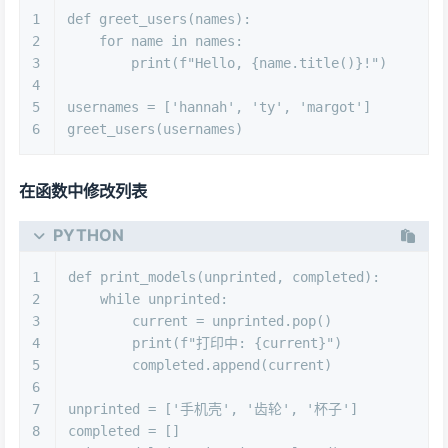
1
def
greet_users
(
names
):
2
for
 name 
in
 names:
3
print
(
f"Hello, 
{name.title()}
!"
)
4
5
usernames = [
'hannah'
, 
'ty'
, 
'margot'
]
6
greet_users(usernames)
在函数中修改列表
PYTHON
1
def
print_models
(
unprinted, completed
):
2
while
 unprinted:
3
        current = unprinted.pop()
4
print
(
f"打印中: 
{current}
"
)
5
        completed.append(current)
6
7
unprinted = [
'手机壳'
, 
'齿轮'
, 
'杯子'
]
8
completed = []