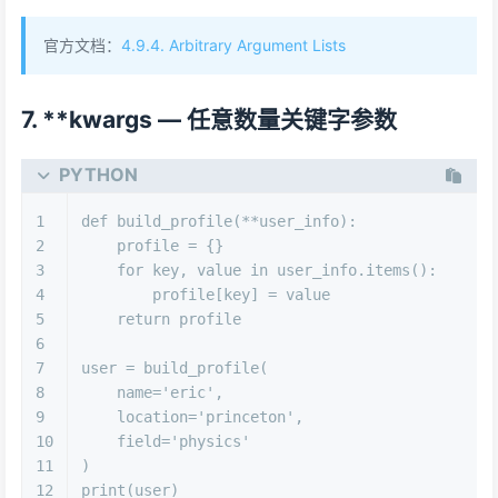
官方文档：
4.9.4. Arbitrary Argument Lists
7. **kwargs — 任意数量关键字参数
PYTHON
1
def
build_profile
(
**user_info
):
2
    profile = {}
3
for
 key, value 
in
 user_info.items():
4
        profile[key] = value
5
return
 profile
6
7
user = build_profile(
8
    name=
'eric'
,
9
    location=
'princeton'
,
10
    field=
'physics'
11
)
12
print
(user)