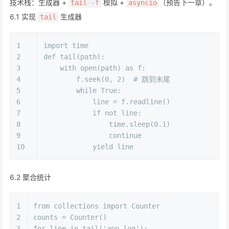
技术栈：生成器 +
模拟 +
（预告下一章）。
tail -f
asyncio
6.1 实现
生成器
tail
1
import
 time
2
def
tail
(
path
):
3
with
open
(path) 
as
 f:
4
        f.seek(
0
, 
2
)  
# 跳到末尾
5
while
True
:
6
            line = f.readline()
7
if
not
 line:
8
                time.sleep(
0.1
)
9
continue
10
yield
 line
6.2 聚合统计
1
from
 collections 
import
 Counter
2
counts = Counter()
3
for
 line 
in
 tail(
'app.log'
):