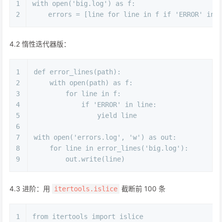
1
with
open
(
'big.log'
) 
as
 f:
2
    errors = [line 
for
 line 
in
 f 
if
'ERROR'
in
 
4.2 惰性迭代器版：
1
def
error_lines
(
path
):
2
with
open
(path) 
as
 f:
3
for
 line 
in
 f:
4
if
'ERROR'
in
 line:
5
yield
 line
6
7
with
open
(
'errors.log'
, 
'w'
) 
as
 out:
8
for
 line 
in
 error_lines(
'big.log'
):
9
        out.write(line)
4.3 进阶：用
截断前 100 条
itertools.islice
1
from
 itertools 
import
 islice