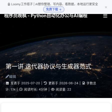
🤖 Loomy工作搭子 | AI替你整理、写内容、看数据，本地运行更安全
×
免费下载 →
程序员晚枫 - Python自动化办公与AI编程
第一讲 迭代器协议与生成器范式
编辑
发表于
2025-07-20
|
更新于
2026-06-24
|
字数总
计:
1.1k
|
阅读时长:
4分钟
|
阅读量:
22