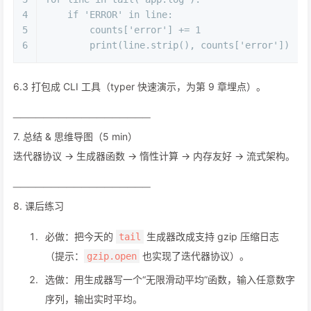
4
if
'ERROR'
in
 line:
5
        counts[
'error'
] += 
1
6
print
(line.strip(), counts[
'error'
])
6.3 打包成 CLI 工具（typer 快速演示，为第 9 章埋点）。
──────────────────
7. 总结 & 思维导图（5 min）
迭代器协议 → 生成器函数 → 惰性计算 → 内存友好 → 流式架构。
──────────────────
8. 课后练习
必做：把今天的
生成器改成支持 gzip 压缩日志
tail
（提示：
也实现了迭代器协议）。
gzip.open
选做：用生成器写一个“无限滑动平均”函数，输入任意数字
序列，输出实时平均。