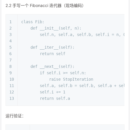
2.2 手写一个 Fibonacci 迭代器（现场编码）
1
class
Fib
:
2
def
__init__
(
self, n
):
3
        self.n, self.a, self.b, self.i = n, 
0
,
4
5
def
__iter__
(
self
):
6
return
 self
7
8
def
__next__
(
self
):
9
if
 self.i >= self.n:
10
raise
 StopIteration
11
        self.a, self.b = self.b, self.a + self
12
        self.i += 
1
13
return
 self.a
运行验证：