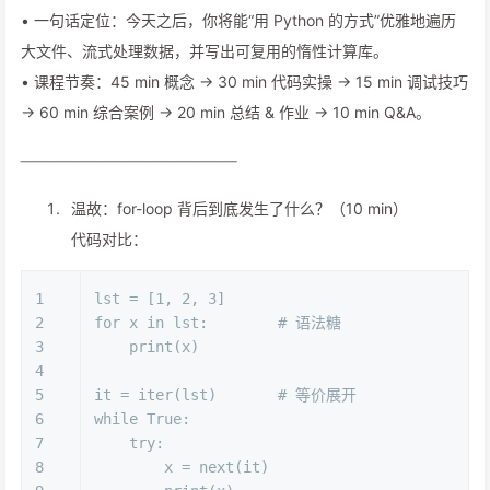
• 一句话定位：今天之后，你将能“用 Python 的方式”优雅地遍历
大文件、流式处理数据，并写出可复用的惰性计算库。
• 课程节奏：45 min 概念 → 30 min 代码实操 → 15 min 调试技巧
→ 60 min 综合案例 → 20 min 总结 & 作业 → 10 min Q&A。
──────────────────
温故：for-loop 背后到底发生了什么？（10 min）
代码对比：
1
lst = [
1
, 
2
, 
3
]
2
for
 x 
in
 lst:        
# 语法糖
3
print
(x)
4
5
it = 
iter
(lst)       
# 等价展开
6
while
True
:
7
try
:
8
        x = 
next
(it)