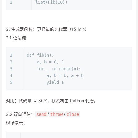
1
list
(Fib(
10
))
──────────────────
3. 生成器函数：更轻量的迭代器（15 min）
3.1 语法糖
1
def
fib
(
n
):
2
    a, b = 
0
, 
1
3
for
 _ 
in
range
(n):
4
        a, b = b, a + b
5
yield
 a
对比：代码量 ↓ 80%，状态机由 Python 代管。
3.2 双向通信：
/
/
send
throw
close
现场演示：