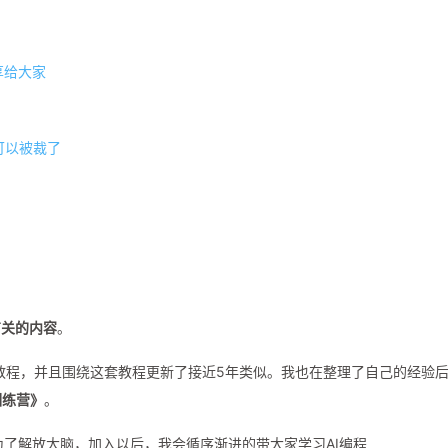
享给大家
我可以被裁了
有关的内容
。
的教程，并且围绕这套教程更新了接近5年类似。我也在整理了自己的经验
训练营》
。
为了解放大脑，加入以后，我会循序渐进的带大家学习AI编程