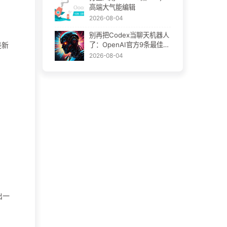
高端大气能编辑
2026-08-04
别再把Codex当聊天机器人
是新
了：OpenAI官方9条最佳实
践
2026-08-04
出一