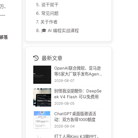
5.
说干就干
万、
6.
常见问题
——
7.
关于作者
8.
🎓 AI 编程实战课程
能够落
最新文章
OpenAI联合微软、亚马逊
等5家大厂联手发布Agent
Plugins：AI插件终于要统
2026-08-07
一了
别怪我没提醒你：DeepSe
ek V4 Flash 可以免费用
2026-08-05
ChatGPT桌面版邀请活
动：双方各得1000额度
2026-08-04
打工人用Kimi K3做PPT，