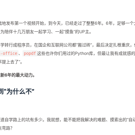
年我笨拙地发布第一个视频开始，到今天，已经走过了整整6年。6年，足够一个
为陪伴十几万朋友一起学习、一起“摸鱼”的UP主。
自学转行成程序员，在国企和互联网公司都“搬过砖”，最后决定扎根重庆，
、
这些也许你们用过的Python库，但最让我有成就感
n-office
popdf
率提上去了”。
更新6年的最大动力。
到“为什么不”
道自学路上的坑有多少。我就想，能不能把我解决的难题、摸索出的“自
点弯路？