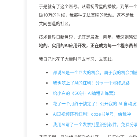
于是就有了这个账号。从最初零星的播放，到第一个
破10万的时候，我那种无法言喻的激动。这不是我
共同创造的社区。
技术世界日新月异，尤其是最近一两年。我深刻感受
地的、实用的AI应用开发，正在成为每一个程序员
我自己也花了大量时间去学习、去实践。
都说AI是一个巨大的机会，属于我的机会到
我也吃上了AI的红利！分享一个邪修思路
给小白的《50讲 · AI编程训练营》
花了一个月终于搞定了！公开我的 AI 自动
AI短视频还有红利！coze书单号，给我冲
我用AI写了一个发票批量识别软件，免费分