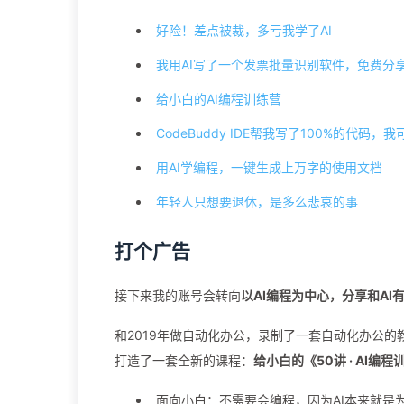
好险！差点被裁，多亏我学了AI
我用AI写了一个发票批量识别软件，免费分
给小白的AI编程训练营
CodeBuddy IDE帮我写了100%的代码，
用AI学编程，一键生成上万字的使用文档
年轻人只想要退休，是多么悲哀的事
打个广告
接下来我的账号会转向
以AI编程为中心，分享和AI
和2019年做自动化办公，录制了一套自动化办公
打造了一套全新的课程：
给小白的《50讲 · AI编程
面向小白：不需要会编程，因为AI本来就是