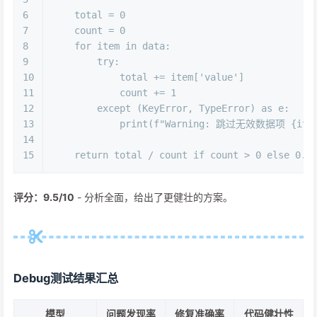
6
    total = 
0
7
    count = 
0
8
for
 item 
in
 data:
9
try
:
10
            total += item[
'value'
]
11
            count += 
1
12
except
 (KeyError, TypeError) 
as
 e:
13
print
(
f"Warning: 跳过无效数据项 
{ite
14
15
return
 total / count 
if
 count > 
0
else
0.0
评分：9.5/10
- 分析全面，给出了更健壮的方案。
Debug测试结果汇总
模型
问题发现率
修复准确率
代码健壮性