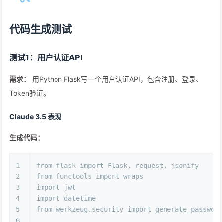
代码生成测试
测试1：用户认证API
需求：
用Python Flask写一个用户认证API，包含注册、登录、
Token验证。
Claude 3.5 表现
生成代码：
1
from
 flask 
import
 Flask, request, jsonify
2
from
 functools 
import
 wraps
3
import
 jwt
4
import
 datetime
5
from
 werkzeug.security 
import
 generate_passwor
6