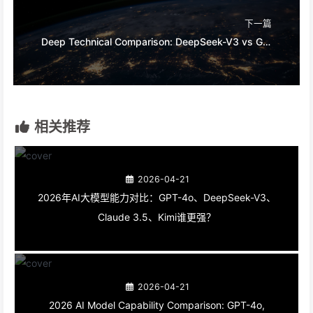
下一篇
Deep Technical Comparison: DeepSeek-V3 vs GPT-4o vs Claude 3.5 — Who Is the Strongest Code Model?
相关推荐
2026-04-21
2026年AI大模型能力对比：GPT-4o、DeepSeek-V3、
Claude 3.5、Kimi谁更强？
2026-04-21
2026 AI Model Capability Comparison: GPT-4o,