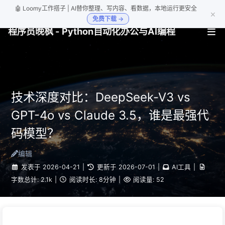
🤖 Loomy工作搭子 | AI替你整理、写内容、看数据，本地运行更安全
×
免费下载 →
程序员晚枫 - Python自动化办公与AI编程
技术深度对比：DeepSeek-V3 vs
GPT-4o vs Claude 3.5，谁是最强代
码模型？
编辑
发表于
2026-04-21
|
更新于
2026-07-01
|
AI工具
|
字数总计:
2.1k
|
阅读时长:
8分钟
|
阅读量:
52