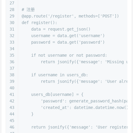
27
28
# 注册
29
@app.route(
'/register'
, methods=[
'POST'
]
)
30
def
register
():
31
    data = request.get_json()
32
    username = data.get(
'username'
)
33
    password = data.get(
'password'
)
34
35
if
not
 username 
or
not
 password:
36
return
 jsonify({
'message'
: 
'Missing us
37
38
if
 username 
in
 users_db:
39
return
 jsonify({
'message'
: 
'User alrea
40
41
    users_db[username] = {
42
'password'
: generate_password_hash(pas
43
'created_at'
: datetime.datetime.now()
44
    }
45
46
return
 jsonify({
'message'
: 
'User registere