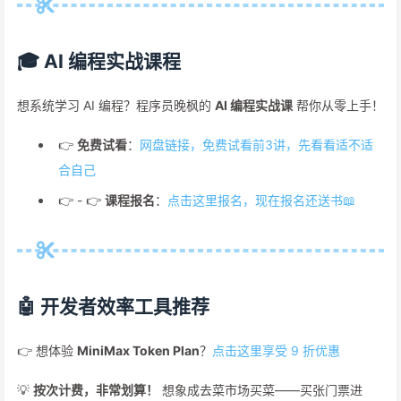
🎓 AI 编程实战课程
想系统学习 AI 编程？程序员晚枫的
AI 编程实战课
帮你从零上手！
👉
免费试看
：
网盘链接，免费试看前3讲，先看看适不适
合自己
👉 - 👉
课程报名
：
点击这里报名，现在报名还送书📖
🤖 开发者效率工具推荐
👉 想体验
MiniMax Token Plan
？
点击这里享受 9 折优惠
💡
按次计费，非常划算！
想象成去菜市场买菜——买张门票进