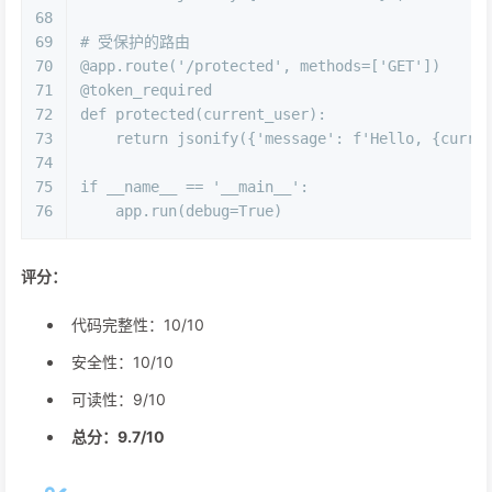
68
69
# 受保护的路由
70
@app.route(
'/protected'
, methods=[
'GET'
]
)
71
@token_required
72
def
protected
(
current_user
):
73
return
 jsonify({
'message'
: 
f'Hello, 
{curre
74
75
if
 __name__ == 
'__main__'
:
76
    app.run(debug=
True
)
评分：
代码完整性：10/10
安全性：10/10
可读性：9/10
总分：9.7/10