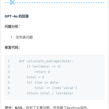
GPT-4o 的回答
问题分析：
空列表问题
修复代码：
1
def
calculate_average
(
data
):
2
if
len
(data) == 
0
:
3
return
0
4
    total = 
0
5
for
 item 
in
 data:
6
        total += item[
'value'
]
7
return
 total / 
len
(data)
评分：8/10
- 找到了主要问题，但忽略了KeyError风险。