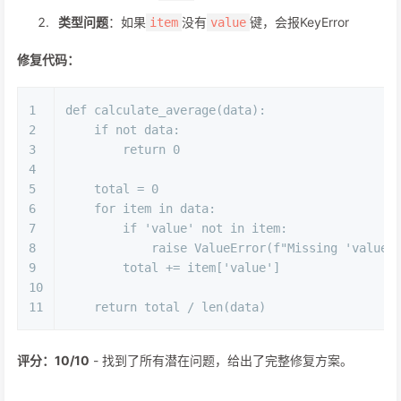
类型问题
：如果
没有
键，会报KeyError
item
value
修复代码：
1
def
calculate_average
(
data
):
2
if
not
 data:
3
return
0
4
5
    total = 
0
6
for
 item 
in
 data:
7
if
'value'
not
in
 item:
8
raise
 ValueError(
f"Missing 'value'
9
        total += item[
'value'
]
10
11
return
 total / 
len
(data)
评分：10/10
- 找到了所有潜在问题，给出了完整修复方案。