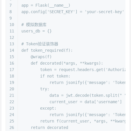
7
app = Flask(__name__)
8
app.config[
'SECRET_KEY'
] = 
'your-secret-key'
9
10
# 模拟数据库
11
users_db = {}
12
13
# Token验证装饰器
14
def
token_required
(
f
):
15
    @wraps(
f
)
16
def
decorated
(
*args, **kwargs
):
17
        token = request.headers.get(
'Authoriza
18
if
not
 token:
19
return
 jsonify({
'message'
: 
'Token 
20
try
:
21
            data = jwt.decode(token.split(
" "
)
22
            current_user = data[
'username'
]
23
except
:
24
return
 jsonify({
'message'
: 
'Token 
25
return
 f(current_user, *args, **kwargs
26
return
 decorated