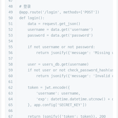
47
48
# 登录
49
@app.route(
'/login'
, methods=[
'POST'
]
)
50
def
login
():
51
    data = request.get_json()
52
    username = data.get(
'username'
)
53
    password = data.get(
'password'
)
54
55
if
not
 username 
or
not
 password:
56
return
 jsonify({
'message'
: 
'Missing us
57
58
    user = users_db.get(username)
59
if
not
 user 
or
not
 check_password_hash(use
60
return
 jsonify({
'message'
: 
'Invalid cr
61
62
    token = jwt.encode({
63
'username'
: username,
64
'exp'
: datetime.datetime.utcnow() + da
65
    }, app.config[
'SECRET_KEY'
])
66
67
return
 jsonify({
'token'
: token}), 
200