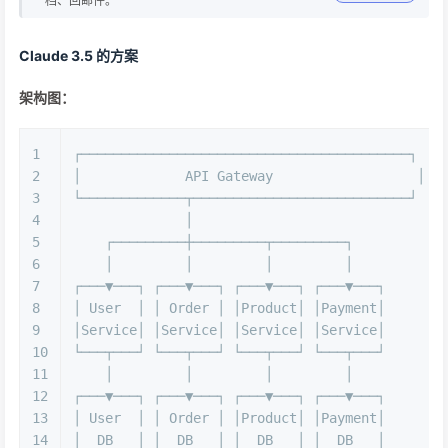
档、回邮件。
Claude 3.5 的方案
架构图：
1
┌─────────────────────────────────────────┐
2
│             API Gateway                  │
3
└─────────────┬───────────────────────────┘
4
              │
5
    ┌─────────┼─────────┬─────────┐
6
    │         │         │         │
7
┌───▼───┐ ┌───▼───┐ ┌───▼───┐ ┌───▼───┐
8
│ User  │ │ Order │ │Product│ │Payment│
9
│Service│ │Service│ │Service│ │Service│
10
└───┬───┘ └───┬───┘ └───┬───┘ └───┬───┘
11
    │         │         │         │
12
┌───▼───┐ ┌───▼───┐ ┌───▼───┐ ┌───▼───┐
13
│ User  │ │ Order │ │Product│ │Payment│
14
│  DB   │ │  DB   │ │  DB   │ │  DB   │