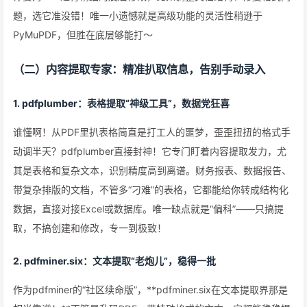
题，选它准没错！唯一小遗憾就是高级功能的灵活性稍逊于
PyMuPDF，但胜在底层够能打～
（二）内容提取专家：精准扒取信息，告别手动录入
1. pdfplumber：表格提取“神级工具”，数据党狂喜
谁懂啊！从PDF里扒表格简直是打工人的噩梦，歪歪扭扭的格式手
动调半天？pdfplumber直接封神！它专门盯着内容提取发力，尤
其是表格和复杂文本，识别精度高到离谱。财务报表、数据报告、
带复杂排版的文档，不管多“刁难”的表格，它都能给你转成结构化
数据，直接对接Excel或数据库。唯一缺点就是“偏科”——只搞提
取，不搞创建和修改，专一到极致！
2. pdfminer.six：文本提取“老炮儿”，稳得一批
作为pdfminer的“社区续命版”，**pdfminer.six在文本提取界那是