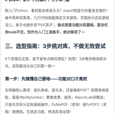
刚入门Python，看到复杂库就头大？popdf就是为你量身定做的！
操作简单到离谱，几行代码就能搞定文本提取、页面拆分这些基础
活儿，新手也能秒变“PDF高手”。
缺点就是功能比较基础，复杂任
务hold不住，但作为入门工具练手，绝对够用了～
三、选型指南：3步挑对库，不做无效尝试
9个库摆在这里，是不是有点眼花缭乱？别慌！3步教你精准踩对
坑，选到最适合自己的那一款～
第一步：先搞懂自己要啥——功能对口才高效
先明确核心需求：是扒表格、提文本，还是做新PDF？刚需表格提
取，直接冲pdfplumber；要做发票、报告，ReportLab闭眼选；
只是合并拆分这些基础操作，PyMuPDF（求快）或PyPDF2（求
稳）随便挑。先锁定功能，再选库准没错！