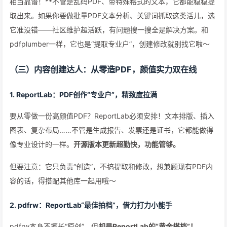
相当靠谱！**不管是乱码PDF、带特殊格式的文本，它都能稳稳提
取出来。如果你要做批量PDF文本分析、关键词抓取这类活儿，选
它准没错——社区维护超活跃，有问题搜一搜全是解决方案。和
pdfplumber一样，它也是“提取专业户”，创建修改就别找它啦～
（三）内容创建达人：从零造PDF，颜值实力双在线
1. ReportLab：PDF创作“专业户”，精致度拉满
要从零做一份高颜值PDF？ReportLab必须安排！文本排版、插入
图表、复杂布局……不管是生成报告、发票还是证书，它都能做得
像专业设计的一样。
开源版本更新超勤快，功能管够。
但要注意：它只负责“创造”，不搞提取和修改，想兼顾现有PDF内
容的话，得搭配其他库一起用哦～
2. pdfrw：ReportLab“最佳拍档”，借力打力小能手
pdfrw本身不擅长“原创”，但
却是ReportLab的“黄金搭档”！