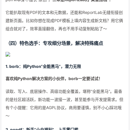
它能扒取现有PDF的文本和元数据，还能和ReportLab无缝衔接创
建新页面。比如你想在现成PDF模板上填内容生成新文档？用它俩
组合就对了，效率直接翻倍，再也不用手动复制粘贴了～
（四）特色选手：专攻细分场景，解决特殊痛点
1. borb：纯Python“全能黑马”，潜力无限
喜欢纯Python解决方案的小伙伴，borb一定要试试！
读取、写入、底层操作、高级功能全覆盖，堪称“全能黑马”。最香
的是社区超活跃，新功能一波接一波，甚至能参与开发提需求。但
有个小提醒：它用的是AGPL协议，商用要谨慎，别不小心踩坑哦
～
2. popdf：新手“小白福利”，上手零门槛