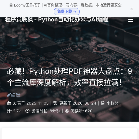
🤖 Loomy工作搭子 | AI替你整理、写内容、看数据，本地运行更安全
×
免费下载 →
程序员晚枫 - Python自动化办公与AI编程
必藏！Python处理PDF神器大盘点：9
个主流库深度解析，效率直接拉满！
编辑
发表于
2025-11-05
|
更新于
2026-06-24
|
字数总
计:
2.7k
|
阅读时长:
8分钟
|
阅读量:
620