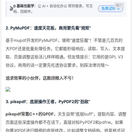
0 基础也能学
：让 AI + 自动化办公 帮你做表、写文
🎬
免费试听 →
档、回邮件。
2. PyMuPDF：速度天花板，商用要先看“规矩”
基于mupdf开发的PyMuPDF，堪称“速度狂魔”！不管是几百页的
大PDF还是批量处理任务，它都能秒级响应，读取、写入、文本提
取、页面调整这些活儿样样精通。但友情提示：它用的是GPL V3
协议，商用的话一定要先吃透协议要求，别踩法律坑哦～
追求效率的小伙伴，这款闭眼入不亏！
3. pikepdf：底层操作王者，PyPDF2的“劲敌”
pikepdf背靠C++的QPDF
，天生自带“底层buff”，提取内容、调整
页面这些深度操作都不在话下，直接对标PyPDF2和pdfrw。如果
你要对PDF进行精细的底层修改，比如调整文档结构、修复格式问