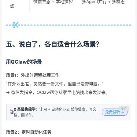
微信生态 + 本地操控
多Agent并行 + 多模态
点
五、说白了，各自适合什么场景？
用QClaw的场景
场景1：外出时远程处理工作
"在外地出差，突然要一份文件，但自己没带电脑。"
→ 微信发指令，QClaw帮你从家里电脑找出来发过来。
0 基础也能学
：让 AI + 自动化办公 帮你做表、写文
🎬
免费试听 →
档、回邮件。
场景2：定时自动化任务