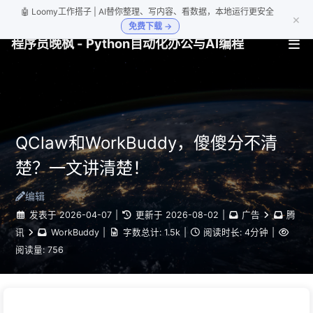
🤖 Loomy工作搭子 | AI替你整理、写内容、看数据，本地运行更安全
×
免费下载 →
程序员晚枫 - Python自动化办公与AI编程
QClaw和WorkBuddy，傻傻分不清
楚？一文讲清楚！
编辑
发表于
2026-04-07
|
更新于
2026-08-02
|
广告
腾
讯
WorkBuddy
|
字数总计:
1.5k
|
阅读时长:
4分钟
|
阅读量:
756