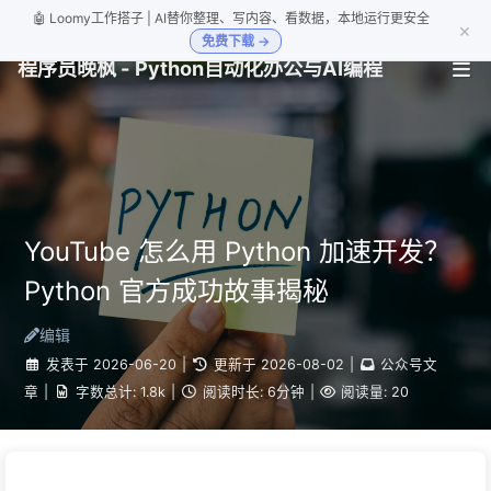
🤖 Loomy工作搭子 | AI替你整理、写内容、看数据，本地运行更安全
×
免费下载 →
程序员晚枫 - Python自动化办公与AI编程
YouTube 怎么用 Python 加速开发？
Python 官方成功故事揭秘
编辑
发表于
2026-06-20
|
更新于
2026-08-02
|
公众号文
章
|
字数总计:
1.8k
|
阅读时长:
6分钟
|
阅读量:
20