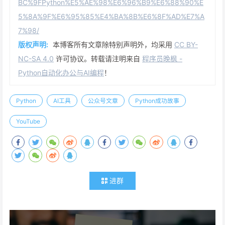
BC%9FPython%E5%AE%98%E6%96%B9%E6%88%90%E
5%8A%9F%E6%95%85%E4%BA%8B%E6%8F%AD%E7%A
7%98/
版权声明:
本博客所有文章除特别声明外，均采用
CC BY-
NC-SA 4.0
许可协议。转载请注明来自
程序员晚枫 -
Python自动化办公与AI编程
！
Python
AI工具
公众号文章
Python成功故事
YouTube
进群