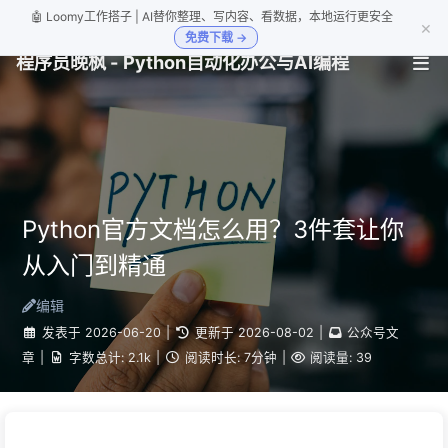
🤖 Loomy工作搭子 | AI替你整理、写内容、看数据，本地运行更安全
×
免费下载 →
程序员晚枫 - Python自动化办公与AI编程
Python官方文档怎么用？3件套让你
从入门到精通
编辑
发表于
2026-06-20
|
更新于
2026-08-02
|
公众号文
章
|
字数总计:
2.1k
|
阅读时长:
7分钟
|
阅读量:
39