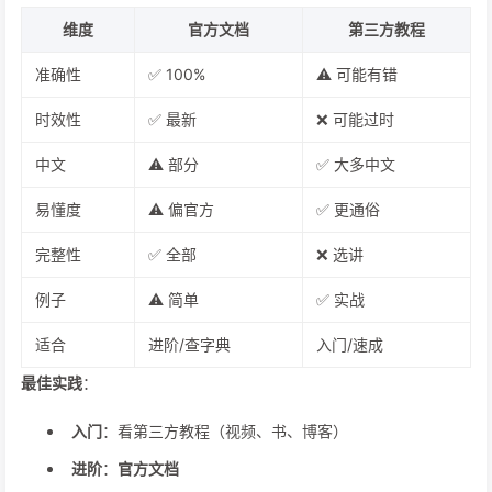
维度
官方文档
第三方教程
准确性
✅ 100%
⚠️ 可能有错
时效性
✅ 最新
❌ 可能过时
中文
⚠️ 部分
✅ 大多中文
易懂度
⚠️ 偏官方
✅ 更通俗
完整性
✅ 全部
❌ 选讲
例子
⚠️ 简单
✅ 实战
适合
进阶/查字典
入门/速成
最佳实践
：
入门
：看第三方教程（视频、书、博客）
进阶
：
官方文档