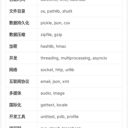
文件目录
os, pathlib, shutil
数据持久化
pickle, json, csv
数据压缩
zipfile, gzip
加密
hashlib, hmac
并发
threading, multiprocessing, asyncio
网络
socket, http, urllib
互联网协议
email, json, xml
多媒体
audio, image
国际化
gettext, locale
开发工具
unittest, pdb, profile