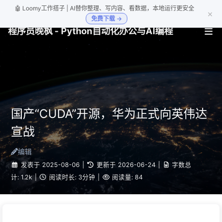
🤖 Loomy工作搭子 | AI替你整理、写内容、看数据，本地运行更安全
×
免费下载 →
程序员晚枫 - Python自动化办公与AI编程
国产“CUDA”开源，华为正式向英伟达
宣战
编辑
发表于
2025-08-06
|
更新于
2026-06-24
|
字数总
计:
1.2k
|
阅读时长:
3分钟
|
阅读量:
84