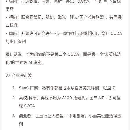
• 纵向：打通欧拉、鸿蒙、高斯、昇思，形成从 OS 到 AI 的全栈
闭环
• 横向：联合寒武纪、壁仞、海光，建立“国产芯片联盟”，共同接
口标准
• 国际：开源许可证允许“一带一路”伙伴无限制使用，绕开 CUDA
的出口管制
换句话说，华为想做的不是第二个 CUDA，而是第一个“去英伟达
化”的世界级 AI 底座。
07 产业冲击波
SaaS 厂商：私有化部署成本从百万美元降到一张显卡
高校/科研：再也不用为 A100 抢破头，国产 NPU 即可复
现 SOTA
创业者：垂直行业大模型 + 本地部署，小而美也能活得滋
润