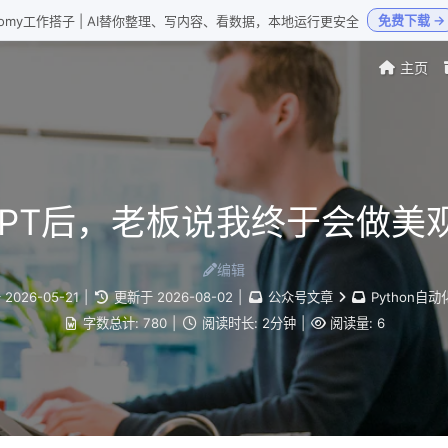
免费下载 →
Loomy工作搭子 | AI替你整理、写内容、看数据，本地运行更安全
主页
完PPT后，老板说我终于会做美观
编辑
于
2026-05-21
|
更新于
2026-08-02
|
公众号文章
Python自
字数总计:
780
|
阅读时长:
2分钟
|
阅读量:
6