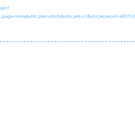
gin?
m_page=home&utm_plan=dhzfx&utm_unit=c1&utm_keyword=40515