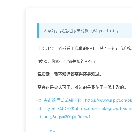
大家好，我是程序员晚枫（Wayne Liu）。
上周开会，老板看了我做的PPT，说了一句让我印
"晚枫，你终于会做美观的PPT了。"
说实话，我不知道该高兴还是难过。
高兴的是被认可了，难过的是我花了一晚上改的。
👉
点击这里试试AiPPT： https://www.aippt.cn/plu
utm_type=CJDHZ&utm_source=cakegrowth&ut
utm=cg&cgv=20epp9dew1