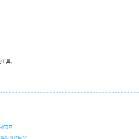
的工具
。
实战项目
动动嘴就能建网站