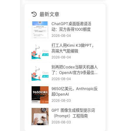
最新文章
ChatGPT桌面版邀请活
动：双方各得1000额度
2026-08-04
打工人用Kimi K3做PPT，
高端大气能编辑
2026-08-04
别再把Codex当聊天机器人
了：OpenAI官方9条最佳实
践
2026-08-04
9650亿美元，Anthropic反
超OpenAI
2026-08-03
GPT 图像生成模型提示词
（Prompt）工程指南
2026-08-03