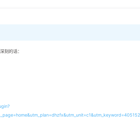
象深刻的话：
gin?
m_page=home&utm_plan=dhzfx&utm_unit=c1&utm_keyword=40515