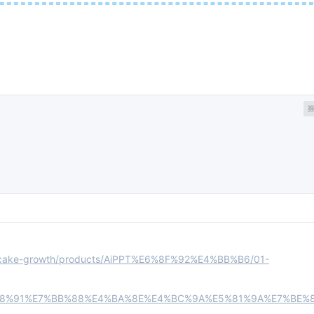
ds/cake-growth/products/AiPPT%E6%8F%92%E4%BB%B6/01-
8%91%E7%BB%88%E4%BA%8E%E4%BC%9A%E5%81%9A%E7%BE%