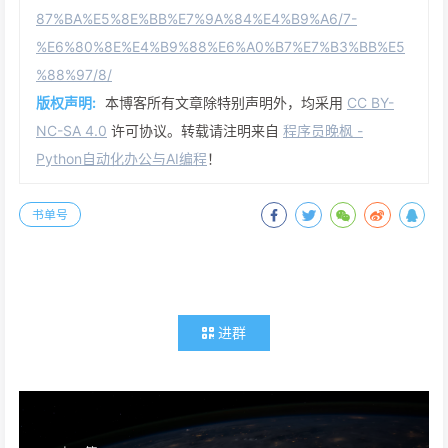
87%BA%E5%8E%BB%E7%9A%84%E4%B9%A6/7-
%E6%80%8E%E4%B9%88%E6%A0%B7%E7%B3%BB%E5
%88%97/8/
版权声明:
本博客所有文章除特别声明外，均采用
CC BY-
NC-SA 4.0
许可协议。转载请注明来自
程序员晚枫 -
Python自动化办公与AI编程
！
书单号
进群