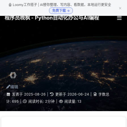
🤖 Loomy工作搭子 | AI替你整理、写内容、看数据，本地运行更安全
×
免费下载 →
程序员晚枫 - Python自动化办公与AI编程
《》
编辑
发表于
2025-08-26
|
更新于
2026-06-24
|
字数总
计:
695
|
阅读时长:
2分钟
|
阅读量:
13