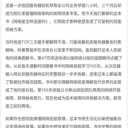
凌晨一点他因服务器宕机导致全公司业务停摆八小时，三个月后却
成为团队里最懂网络架构的故障排查专家。而今天我们要聊的这本
书《网络是怎样连接的》，它把刚才那种绝望变成了可复制的技能
突破方案。
当时他连TCP三次握手都解释不清，只能闻着机房服务器散发的焦
糊味，听着警报声在深夜办公室里不断回响。直到翻开这本人民邮
电的经典图解书，第47页用送快递比喻网络分层的插图瞬间点醒了
他。从此每天通勤时间跟着书中的网络旅程学习100天，从浏览器
输入网址到服务器响应的完整路径一步步拆解，连笔记本上都画满
了数据包传输流程图。书中那句理解网络就是理解现代世界的血管
成了他的座右铭，第100天他独立诊断出困扰团队两周的网络环路
故障，获得破格晋升。现在他成为技术故障的终极解决方案，薪资
是之前的两倍。
如果你也想彻底搞懂网络底层原理，这本书用生活化比喻把抽象协
议变得通俗易懂。如果你也想快速定位网络故障，书中完整的网络