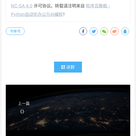
NC-SA 4.0
许可协议。转载请注明来自
程序员晚枫 -
Python自动化办公与AI编程
！
书单号
进群
上一篇
《》