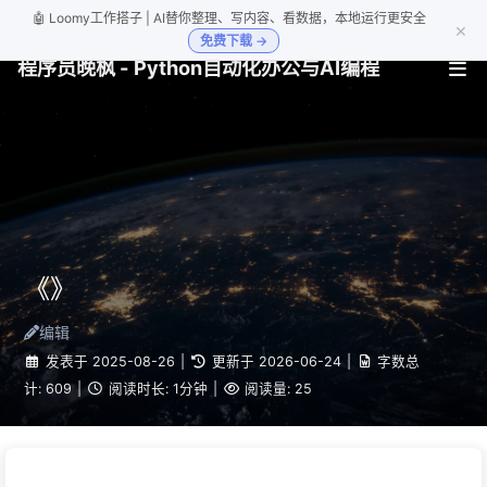
🤖 Loomy工作搭子 | AI替你整理、写内容、看数据，本地运行更安全
×
免费下载 →
程序员晚枫 - Python自动化办公与AI编程
《》
编辑
发表于
2025-08-26
|
更新于
2026-06-24
|
字数总
计:
609
|
阅读时长:
1分钟
|
阅读量:
25