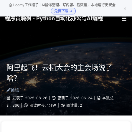
🤖 Loomy工作搭子 | AI替你整理、写内容、看数据，本地运行更安全
×
免费下载 →
程序员晚枫 - Python自动化办公与AI编程
阿里起飞！云栖大会的主会场说了
啥？
编辑
发表于
2025-08-26
|
更新于
2026-06-24
|
字数总
计:
366
|
阅读时长:
1分钟
|
阅读量:
2