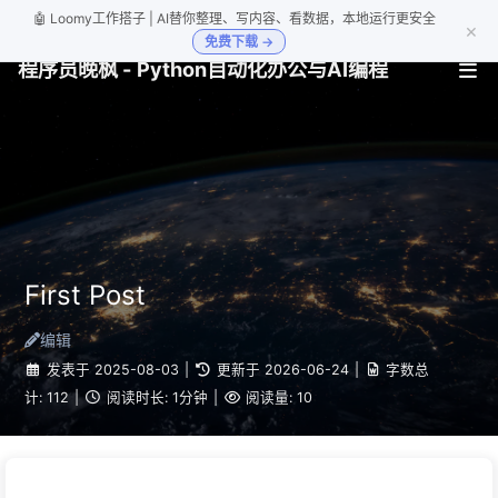
🤖 Loomy工作搭子 | AI替你整理、写内容、看数据，本地运行更安全
×
免费下载 →
程序员晚枫 - Python自动化办公与AI编程
First Post
编辑
发表于
2025-08-03
|
更新于
2026-06-24
|
字数总
计:
112
|
阅读时长:
1分钟
|
阅读量:
10