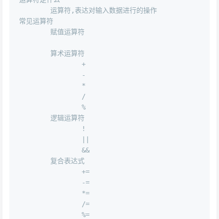
	运算符,表达对输入数据进行的操作

常见运算符

	赋值运算符

	算术运算符

		+

		-

		*

		/

		%

	逻辑运算符

		!

		||

		&&

	复合表达式

		+=

		-=

		*=

		/=
