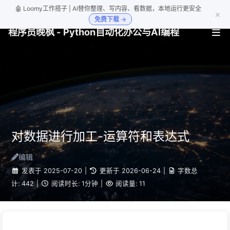
🤖 Loomy工作搭子 | AI替你整理、写内容、看数据，本地运行更安全
×
免费下载 →
程序员晚枫 - Python自动化办公与AI编程
对数据进行加工-运算符和表达式
编辑
发表于
2025-07-20
|
更新于
2026-06-24
|
字数总
计:
442
|
阅读时长:
1分钟
|
阅读量:
11