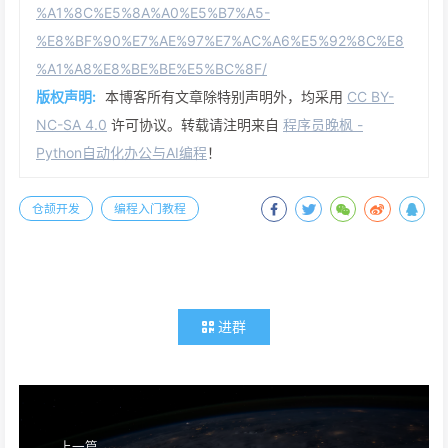
%A1%8C%E5%8A%A0%E5%B7%A5-
%E8%BF%90%E7%AE%97%E7%AC%A6%E5%92%8C%E8
%A1%A8%E8%BE%BE%E5%BC%8F/
版权声明:
本博客所有文章除特别声明外，均采用
CC BY-
NC-SA 4.0
许可协议。转载请注明来自
程序员晚枫 -
Python自动化办公与AI编程
！
仓颉开发
编程入门教程
进群
上一篇