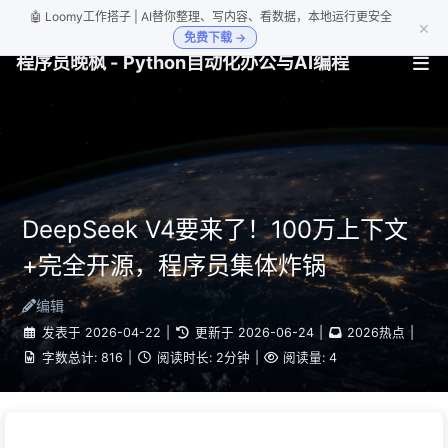
🤖 Loomy工作搭子 | AI替你整理、写内容、看数据，本地运行更安全
×
免费下载 →
程序员晚枫 - Python自动化办公与AI编程
DeepSeek V4要来了！100万上下文
+完全开源，程序员集体炸锅
编辑
发表于
2026-04-22
|
更新于
2026-06-24
|
2026热点
|
字数总计:
816
|
阅读时长:
2分钟
|
阅读量:
4