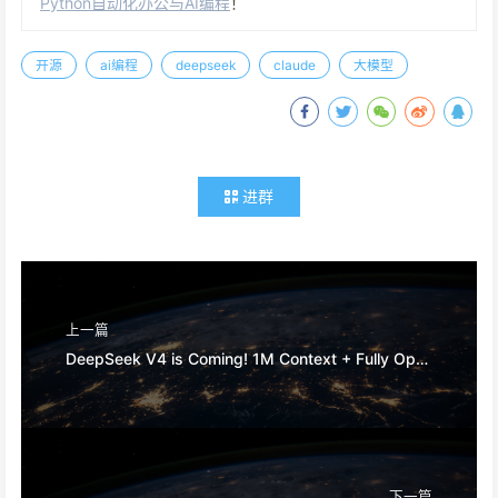
Python自动化办公与AI编程
！
开源
ai编程
deepseek
claude
大模型
进群
上一篇
DeepSeek V4 is Coming! 1M Context + Fully Open Source, Programmers Collectively Explode
下一篇