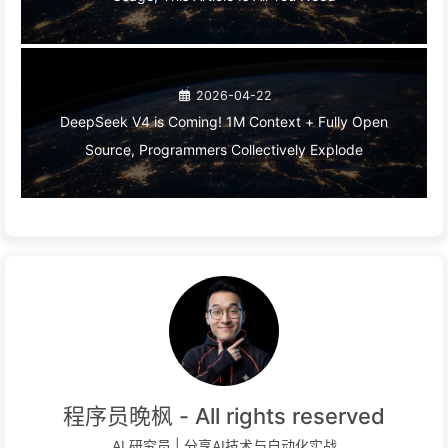
2026-04-22
DeepSeek V4 is Coming! 1M Context + Fully Open
Source, Programmers Collectively Explode
程序员晚枫 - All rights reserved
AI 研究员 | 分享AI技术与自动化实战