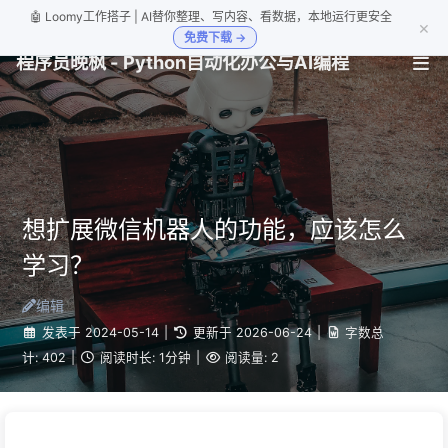
🤖 Loomy工作搭子 | AI替你整理、写内容、看数据，本地运行更安全
×
免费下载 →
程序员晚枫 - Python自动化办公与AI编程
想扩展微信机器人的功能，应该怎么
学习？
编辑
发表于
2024-05-14
|
更新于
2026-06-24
|
字数总
计:
402
|
阅读时长:
1分钟
|
阅读量:
2