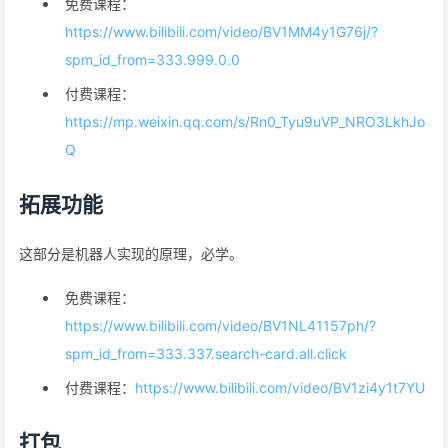
免费课程：
https://www.bilibili.com/video/BV1MM4y1G76j/?
spm_id_from=333.999.0.0
付费课程：
https://mp.weixin.qq.com/s/Rn0_Tyu9uVP_NRO3LkhJo
Q
拓展功能
这部分是机器人实现的原理，必学。
免费课程：
https://www.bilibili.com/video/BV1NL41157ph/?
spm_id_from=333.337.search-card.all.click
付费课程：
https://www.bilibili.com/video/BV1zi4y1t7YU
打包