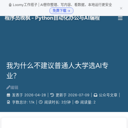
🤖 Loomy工作搭子 | AI替你整理、写内容、看数据，本地运行更安全
×
免费下载 →
程序员晚枫 - Python自动化办公与AI编程
我为什么不建议普通人大学选AI专
业？
编辑
发表于
2026-04-28
|
更新于
2026-07-09
|
公众号文章
|
字数总计:
1.1k
|
阅读时长:
3分钟
|
阅读量:
2