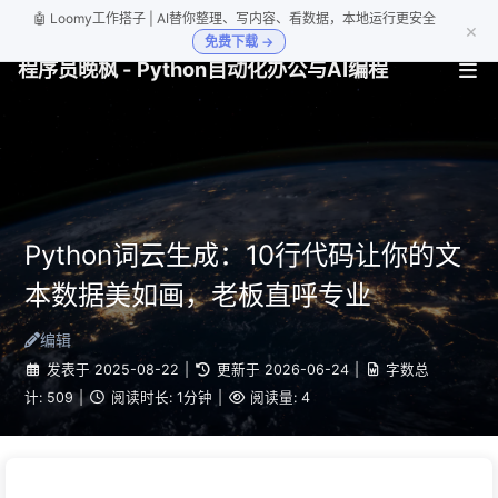
🤖 Loomy工作搭子 | AI替你整理、写内容、看数据，本地运行更安全
×
免费下载 →
程序员晚枫 - Python自动化办公与AI编程
Python词云生成：10行代码让你的文
本数据美如画，老板直呼专业
编辑
发表于
2025-08-22
|
更新于
2026-06-24
|
字数总
计:
509
|
阅读时长:
1分钟
|
阅读量:
4