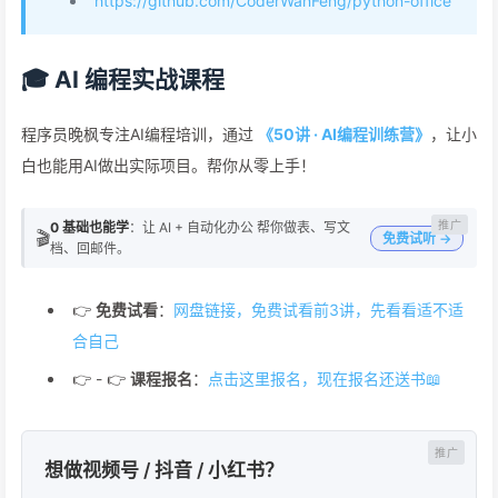
https://github.com/CoderWanFeng/python-office
🎓 AI 编程实战课程
程序员晚枫专注AI编程培训，通过
《50讲 · AI编程训练营》
，让小
白也能用AI做出实际项目。帮你从零上手！
0 基础也能学
：让 AI + 自动化办公 帮你做表、写文
🎬
免费试听 →
档、回邮件。
👉
免费试看
：
网盘链接，免费试看前3讲，先看看适不适
合自己
👉 - 👉
课程报名
：
点击这里报名，现在报名还送书📖
想做视频号 / 抖音 / 小红书？