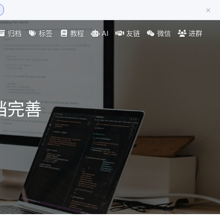
×
归档
标签
教程
AI
友链
微信
进群
文档完善