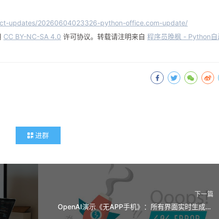
ject-updates/20260604023326-python-office.com-update/
用
CC BY-NC-SA 4.0
许可协议。转载请注明来自
程序员晚枫 - Python
进群
下一篇
OpenAI演示《无APP手机》：所有界面实时生成，传统APP要消失了？