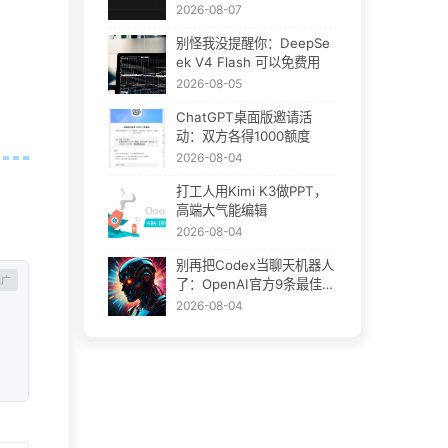
Plugins：AI插件终于要统
2026-08-07
一了
别怪我没提醒你：DeepSe
ek V4 Flash 可以免费用
2026-08-05
ChatGPT桌面版邀请活
动：双方各得1000额度
2026-08-04
打工人用Kimi K3做PPT，
高端大气能编辑
2026-08-04
别再把Codex当聊天机器人
了：OpenAI官方9条最佳实
践
2026-08-04