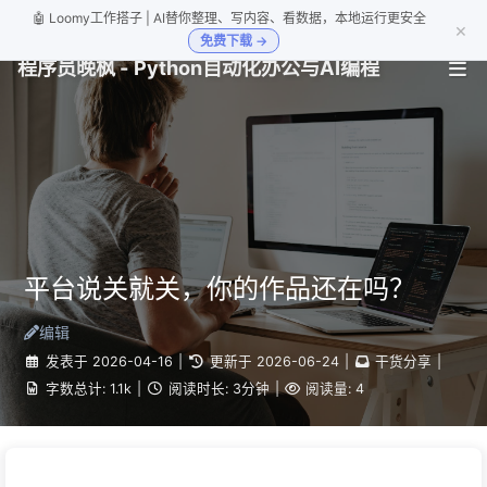
🤖 Loomy工作搭子 | AI替你整理、写内容、看数据，本地运行更安全
×
免费下载 →
程序员晚枫 - Python自动化办公与AI编程
平台说关就关，你的作品还在吗？
编辑
发表于
2026-04-16
|
更新于
2026-06-24
|
干货分享
|
字数总计:
1.1k
|
阅读时长:
3分钟
|
阅读量:
4