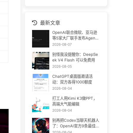
最新文章
OpenAI联合微软、亚马逊
等5家大厂联手发布Agent
Plugins：AI插件终于要统
2026-08-07
一了
别怪我没提醒你：DeepSe
ek V4 Flash 可以免费用
2026-08-05
ChatGPT桌面版邀请活
动：双方各得1000额度
2026-08-04
打工人用Kimi K3做PPT，
高端大气能编辑
2026-08-04
别再把Codex当聊天机器人
了：OpenAI官方9条最佳实
践
2026-08-04