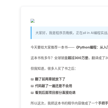
大家好，我是程序员晚枫，正在all in AI编程实战
今天要给大家推荐一本书——
《Python编程：从
这本书有多牛？全球销量
超过300万册
，翻译成了3
但我知道，很多人买了书之后：
📖
翻了前两章就放下了
📖
代码敲了一遍还是不会用
📖
看到后面项目部分直接劝退
所以这次，我把这本书的精华内容做成了一个
手把