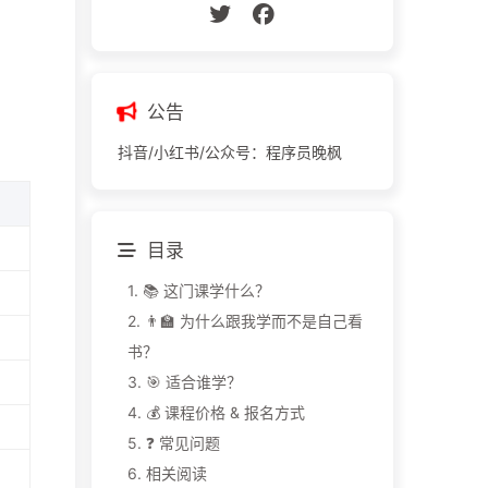
公告
抖音/小红书/公众号：程序员晚枫
目录
1.
📚 这门课学什么？
2.
👨‍🏫 为什么跟我学而不是自己看
书？
3.
🎯 适合谁学？
4.
💰 课程价格 & 报名方式
5.
❓ 常见问题
6.
相关阅读