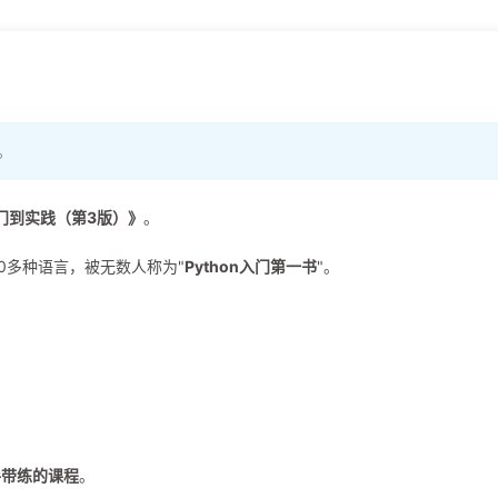
。
入门到实践（第3版）》
。
0多种语言，被无数人称为"
Python入门第一书
"。
手带练的课程
。