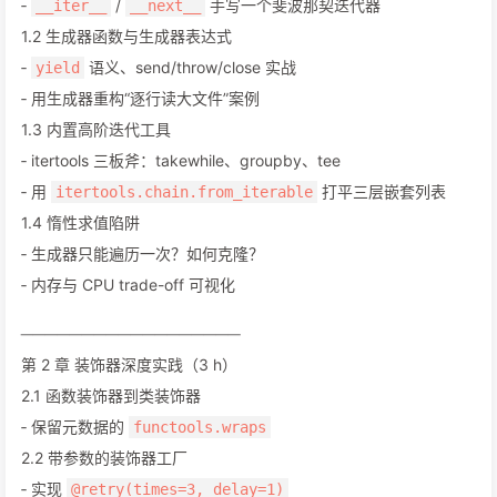
‑
/
手写一个斐波那契迭代器
__iter__
__next__
1.2 生成器函数与生成器表达式
‑
语义、send/throw/close 实战
yield
‑ 用生成器重构“逐行读大文件”案例
1.3 内置高阶迭代工具
‑ itertools 三板斧：takewhile、groupby、tee
‑ 用
打平三层嵌套列表
itertools.chain.from_iterable
1.4 惰性求值陷阱
‑ 生成器只能遍历一次？如何克隆？
‑ 内存与 CPU trade-off 可视化
──────────────────
第 2 章 装饰器深度实践（3 h）
2.1 函数装饰器到类装饰器
‑ 保留元数据的
functools.wraps
2.2 带参数的装饰器工厂
‑ 实现
@retry(times=3, delay=1)