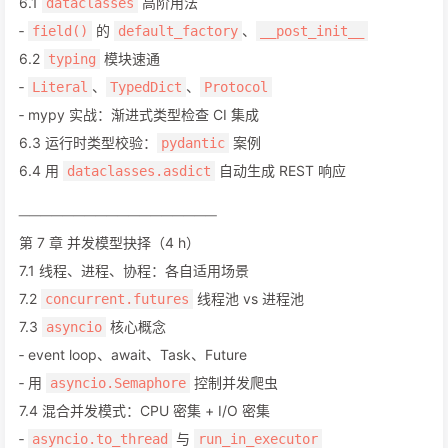
6.1
高阶用法
dataclasses
‑
的
、
field()
default_factory
__post_init__
6.2
模块速通
typing
‑
、
、
Literal
TypedDict
Protocol
‑ mypy 实战：渐进式类型检查 CI 集成
6.3 运行时类型校验：
案例
pydantic
6.4 用
自动生成 REST 响应
dataclasses.asdict
──────────────────
第 7 章 并发模型抉择（4 h）
7.1 线程、进程、协程：各自适用场景
7.2
线程池 vs 进程池
concurrent.futures
7.3
核心概念
asyncio
‑ event loop、await、Task、Future
‑ 用
控制并发爬虫
asyncio.Semaphore
7.4 混合并发模式：CPU 密集 + I/O 密集
‑
与
asyncio.to_thread
run_in_executor