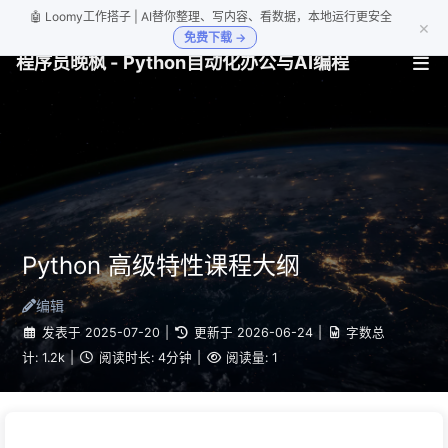
🤖 Loomy工作搭子 | AI替你整理、写内容、看数据，本地运行更安全
×
免费下载 →
程序员晚枫 - Python自动化办公与AI编程
Python 高级特性课程大纲
编辑
发表于
2025-07-20
|
更新于
2026-06-24
|
字数总
计:
1.2k
|
阅读时长:
4分钟
|
阅读量:
1