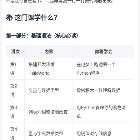
不是让你自己看书，而是
跟着我一行一行把代码敲出来
。
📚 这门课学什么？
第一部分：基础语法（核心必读）
讲次
内容
你将学会
第1
搭建开发环境
在电脑上跑通第一个
讲
HelloWorld
Python程序
第2
变量与数据类型
像搭积木一样理解数据
讲
第3
用Python管理你的购物清
列表介绍和增删改查
讲
单
第4
量与字典数据类型
用键值对存储信息
讲