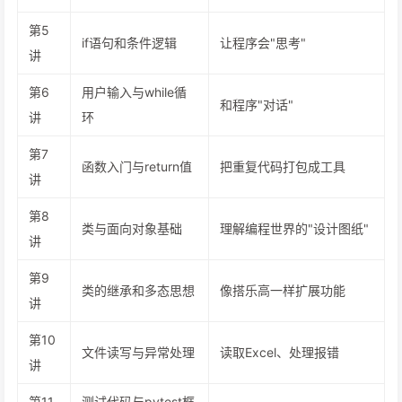
第5
if语句和条件逻辑
让程序会"思考"
讲
第6
用户输入与while循
和程序"对话"
讲
环
第7
函数入门与return值
把重复代码打包成工具
讲
第8
类与面向对象基础
理解编程世界的"设计图纸"
讲
第9
类的继承和多态思想
像搭乐高一样扩展功能
讲
第10
文件读写与异常处理
读取Excel、处理报错
讲
第11
测试代码与pytest框