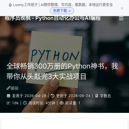
🤖 Loomy工作搭子 | AI替你整理、写内容、看数据，本地运行更安全
×
免费下载 →
程序员晚枫 - Python自动化办公与AI编程
全球畅销300万册的Python神书，我
带你从头敲完3大实战项目
编辑
发表于
2026-04-28
|
更新于
2026-06-24
|
字数总
计:
1.6k
|
阅读时长:
4分钟
|
阅读量:
1