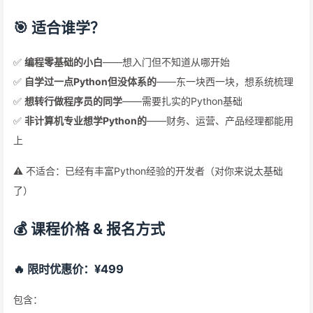
🎯 适合谁学？
✅
编程零基础的小白
——想入门但不知道从哪开始
✅
自学过一点Python但没体系的
——东一块西一块，想系统梳理
✅
想转行做程序员的同学
——需要扎实的Python基础
✅
非计算机专业想学Python的
——财务、运营、产品经理都能用
上
⚠️ 不适合：已经有丰富Python经验的开发者（对你来说太基础
了）
💰 课程价格 & 报名方式
🔥 限时优惠价：¥499
包含：