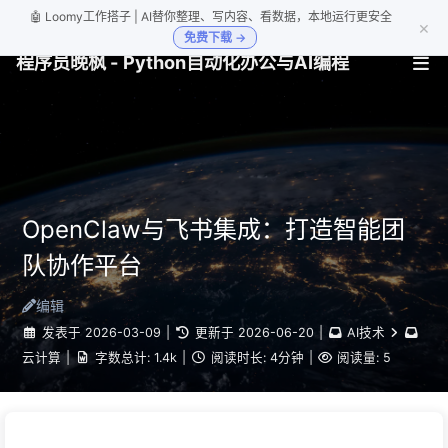
🤖 Loomy工作搭子 | AI替你整理、写内容、看数据，本地运行更安全
×
免费下载 →
程序员晚枫 - Python自动化办公与AI编程
OpenClaw与飞书集成：打造智能团
队协作平台
编辑
发表于
2026-03-09
|
更新于
2026-06-20
|
AI技术
云计算
|
字数总计:
1.4k
|
阅读时长:
4分钟
|
阅读量:
5