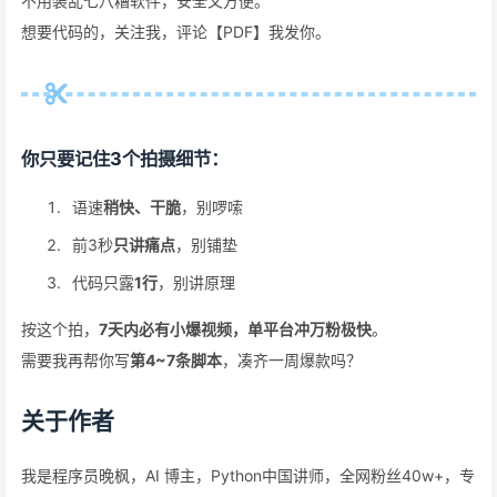
不用装乱七八糟软件，安全又方便。
想要代码的，关注我，评论【PDF】我发你。
你只要记住3个拍摄细节：
语速
稍快、干脆
，别啰嗦
前3秒
只讲痛点
，别铺垫
代码只露
1行
，别讲原理
按这个拍，
7天内必有小爆视频，单平台冲万粉极快
。
需要我再帮你写
第4~7条脚本
，凑齐一周爆款吗？
关于作者
我是程序员晚枫，AI 博主，Python中国讲师，全网粉丝40w+，专