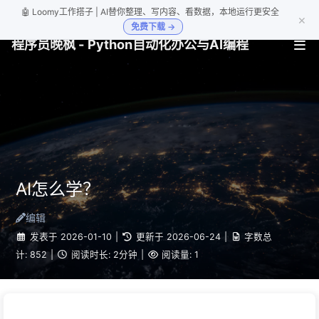
🤖 Loomy工作搭子 | AI替你整理、写内容、看数据，本地运行更安全
×
免费下载 →
程序员晚枫 - Python自动化办公与AI编程
AI怎么学？
编辑
发表于
2026-01-10
|
更新于
2026-06-24
|
字数总
计:
852
|
阅读时长:
2分钟
|
阅读量:
1