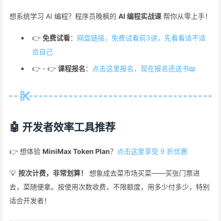
想系统学习 AI 编程？程序员晚枫的
AI 编程实战课
帮你从零上手！
👉
免费试看
：
网盘链接，免费试看前3讲，先看看适不适
合自己
👉 - 👉
课程报名
：
点击这里报名，现在报名还送书📖
🤖 开发者效率工具推荐
👉 想体验
MiniMax Token Plan
？
点击这里享受 9 折优惠
💡
按次计费，非常划算！
想象成去菜市场买菜——买张门票进
去，菜随便拿。按使用次数收费，不限额度，用多少付多少，特别
适合开发者！