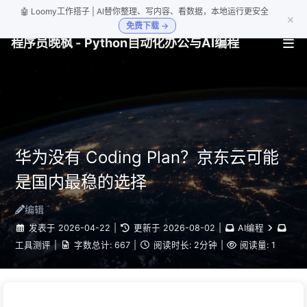
🤖 Loomy工作搭子 | AI替你整理、写内容、看数据，本地运行更安全
×
免费下载 →
程序员晚枫 - Python自动化办公与AI编程
华为没有 Coding Plan？京东云可能
是国内最稳的选择
编辑
发表于
2026-04-22
|
更新于
2026-08-02
|
AI编程
工具测评
|
字数总计:
667
|
阅读时长:
2分钟
|
阅读量:
1