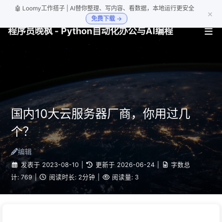
🤖 Loomy工作搭子 | AI替你整理、写内容、看数据，本地运行更安全
×
免费下载 →
程序员晚枫 - Python自动化办公与AI编程
国内10大云服务器厂商，你用过几
个？
编辑
发表于
2023-08-10
|
更新于
2026-06-24
|
字数总
计:
769
|
阅读时长:
2分钟
|
阅读量:
3