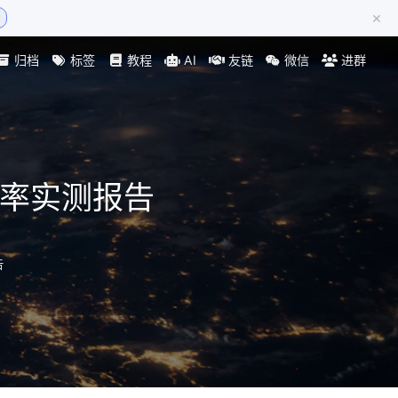
×
归档
标签
教程
AI
友链
微信
进群
效率实测报告
告