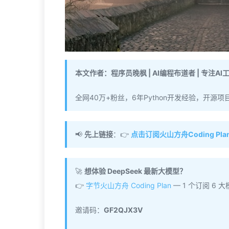
本文作者：程序员晚枫 | AI编程布道者 | 专注A
全网40万+粉丝，6年Python开发经验，开源项目pyt
📢
先上链接
：👉
点击订阅火山方舟Coding Pla
🚀
想体验 DeepSeek 最新大模型？
👉
字节火山方舟 Coding Plan
— 1 个订阅 6 大模
邀请码：
GF2QJX3V