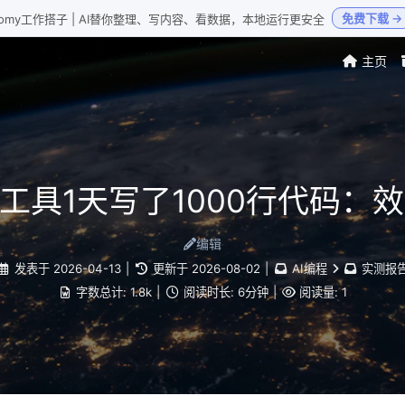
免费下载 →
Loomy工作搭子 | AI替你整理、写内容、看数据，本地运行更安全
主页
程工具1天写了1000行代码：
编辑
发表于
2026-04-13
|
更新于
2026-08-02
|
AI编程
实测报
字数总计:
1.8k
|
阅读时长:
6分钟
|
阅读量:
1