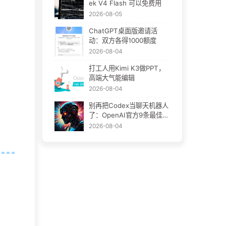
ek V4 Flash 可以免费用
2026-08-05
ChatGPT桌面版邀请活
动：双方各得1000额度
2026-08-04
打工人用Kimi K3做PPT，
高端大气能编辑
2026-08-04
别再把Codex当聊天机器人
了：OpenAI官方9条最佳实
践
2026-08-04