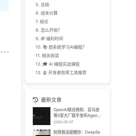
5.
总结
6.
成本计算
7.
结论
8.
怎么开始？
9.
🎁 福利时间
10.
📚 想系统学习AI编程？
11.
相关阅读
12.
🎓 AI 编程实战课程
13.
🤖 开发者效率工具推荐
最新文章
OpenAI联合微软、亚马逊
等5家大厂联手发布Agent
Plugins：AI插件终于要统
2026-08-07
一了
别怪我没提醒你：DeepSe